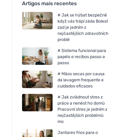
Artigos mais recentes
# Jak se hýbat bezpečně
když vás trápí záda Bolest
zad je jedním z
nejčastějších zdravotních
problé
# Sistema funcional para
papéis e recibos passo a
passo
# Mãos secas por causa
da lavagem frequente e
cuidados eficazes
# Jak zvládnout stres z
práce a nenést ho domů
Pracovní stres je jedním z
nejčastějších problémů
mo
Jantares frios para o