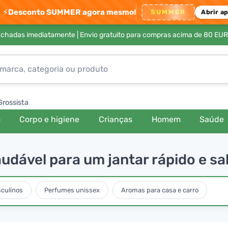
⚡
Desconto SUMMER agora mesmo!
SUMMER
Abrir a
achadas imediatamente |
Envio gratuito para compras acima de 80 EUR
Grossista
o
Corpo e higiene
Crianças
Homem
Saúde
udável para um jantar rápido e s
culinos
Perfumes unissex
Aromas para casa e carro