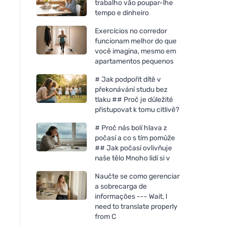
trabalho vão poupar-lhe
tempo e dinheiro
Exercícios no corredor
funcionam melhor do que
você imagina, mesmo em
apartamentos pequenos
# Jak podpořit dítě v
překonávání studu bez
tlaku ## Proč je důležité
přistupovat k tomu citlivě?
# Proč nás bolí hlava z
počasí a co s tím pomůže
## Jak počasí ovlivňuje
naše tělo Mnoho lidí si v
Naučte se como gerenciar
a sobrecarga de
informações --- Wait, I
need to translate properly
from C