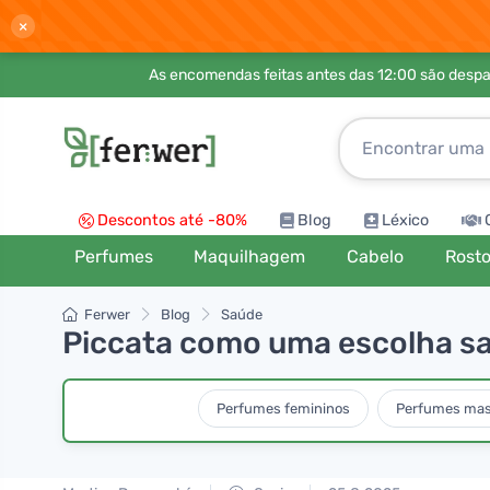
×
As encomendas feitas antes das 12:00 são desp
Descontos até -80%
Blog
Léxico
Perfumes
Maquilhagem
Cabelo
Rost
Ferwer
Blog
Saúde
Piccata como uma escolha sa
Perfumes femininos
Perfumes mas