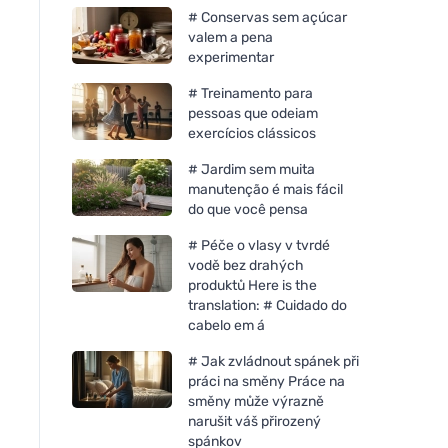
# Conservas sem açúcar
valem a pena
experimentar
# Treinamento para
pessoas que odeiam
exercícios clássicos
# Jardim sem muita
manutenção é mais fácil
do que você pensa
# Péče o vlasy v tvrdé
vodě bez drahých
produktů Here is the
translation: # Cuidado do
cabelo em á
# Jak zvládnout spánek při
práci na směny Práce na
směny může výrazně
narušit váš přirozený
spánkov