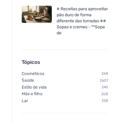
# Receitas para aproveitar
pão duro de forma
diferente das torradas ##
Sopas e cremes - **Sopa
de
Tópicos
Cosméticos
268
Saúde
2607
Estilo de vida
240
Mãe e filho
208
Lar
338