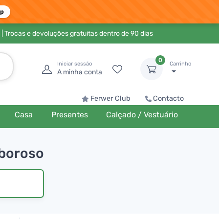
pp
| Trocas e devoluções gratuitas dentro de 90 dias
0
Iniciar sessão
Carrinho
A minha conta
Ferwer Club
Contacto
Casa
Presentes
Calçado / Vestuário
aboroso