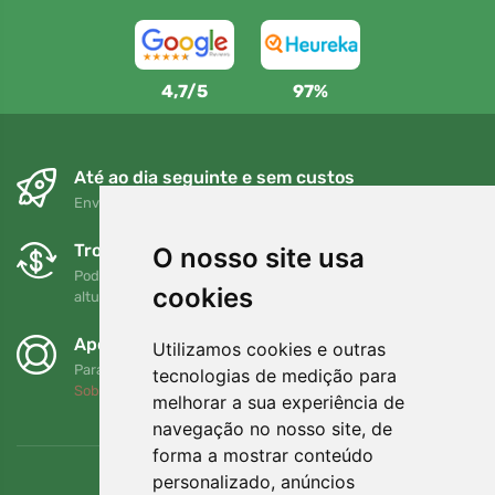
4,7/5
97%
Até ao dia seguinte e sem custos
Envio gratuito para encomendas superiores a 80 EUR
Trocas e devoluções gratuitas
O nosso site usa
Pode devolver ou trocar a sua encomenda em qualquer
cookies
altura no prazo de 90 dias
Apoiamos a Trees.org
Utilizamos cookies e outras
Para cada encomenda plantamos uma árvore! Leia mais
tecnologias de medição para
Sobre nós
.
melhorar a sua experiência de
navegação no nosso site, de
forma a mostrar conteúdo
personalizado, anúncios