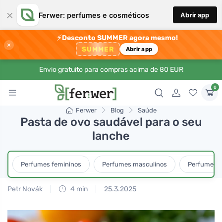
×
Ferwer: perfumes e cosméticos
Abrir app
⚡
Desconto SUMMER agora mesmo!
×
SUMMER
Abrir app
Envio gratuito para compras acima de 80 EUR
0
Ferwer
Blog
Saúde
Pasta de ovo saudável para o seu
lanche
Perfumes femininos
Perfumes masculinos
Perfumes u
Petr Novák
4 min
25.3.2025