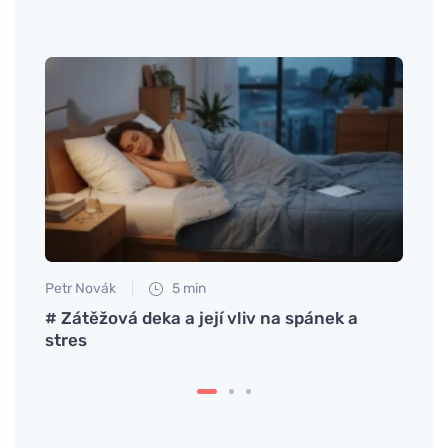
Petr Novák
5 min
Petr N
# Zátěžová deka a její vliv na spánek a
Tabat
stres
casa 
envol