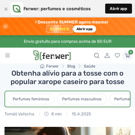
×
Ferwer: perfumes e cosméticos
Abrir app
⚡
Desconto SUMMER agora mesmo!
×
SUMMER
Abrir app
Envio gratuito para compras acima de 80 EUR
0
Ferwer
Blog
Saúde
Obtenha alívio para a tosse com o
popular xarope caseiro para tosse
Perfumes femininos
Perfumes masculinos
Perfumes u
Tomáš Vařecha
8 min
15.4.2025