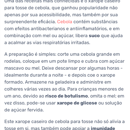
Uma das receitas mais conhecidas é o xarope caseiro
para tosse de cebola, que ganhou popularidade não
apenas por sua acessibilidade, mas também por sua
surpreendente eficácia.
Cebola
contém substâncias
com efeitos antibacterianos e antiinflamatórios, e em
combinação com mel ou açúcar, libera
suco
que ajuda
a acalmar as vias respiratórias irritadas.
A preparação é simples: corte uma cebola grande em
rodelas, coloque em um pote limpo e cubra com açúcar
mascavo ou mel. Deixe descansar por algumas horas -
idealmente durante a noite - e depois coe o xarope
formado. Armazene na geladeira e administre em
colheres várias vezes ao dia. Para crianças menores de
um ano, devido ao
risco de botulismo
, omita o mel; em
vez disso, pode-se usar
xarope de glicose
ou solução
de açúcar fervida.
Este xarope caseiro de cebola para tosse não só alivia a
tosse em si, mas também pode apoiar a
imunidade