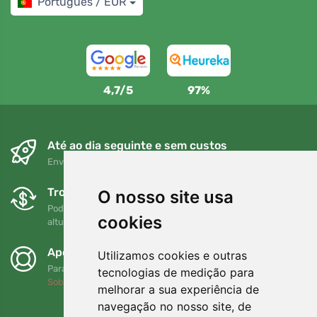
Português / EUR
4,7/5
97%
Até ao dia seguinte e sem custos
Envio gratuito para encomendas superiores a 80 EUR
Trocas e devoluções gratuitas
O nosso site usa
Pode devolver ou trocar a sua encomenda em qualquer
cookies
altura no prazo de 90 dias
Apoiamos a Trees.org
Utilizamos cookies e outras
Para cada encomenda plantamos uma árvore! Leia mais
tecnologias de medição para
Sobre nós
.
melhorar a sua experiência de
navegação no nosso site, de