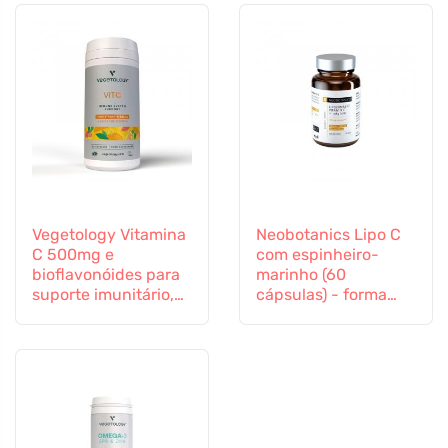
Vegetology Vitamina
Neobotanics Lipo C
C 500mg e
com espinheiro-
bioflavonóides para
marinho (60
suporte imunitário,
cápsulas) - forma
60 cápsulas
altamente eficaz