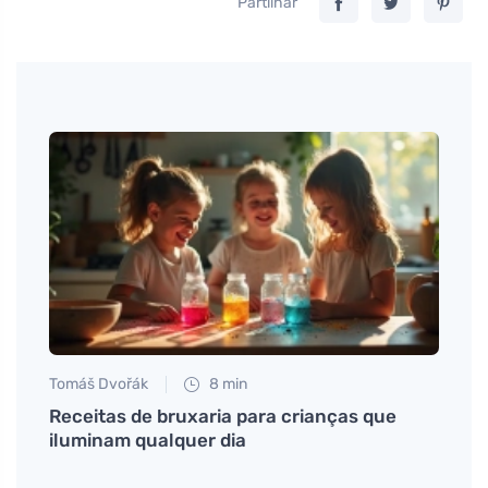
Partilhar
Tomáš Dvořák
8 min
Petr N
a a
Receitas de bruxaria para crianças que
O que
iluminam qualquer dia
do gl