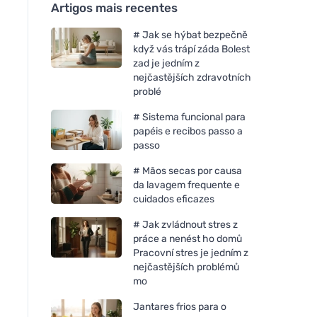
Artigos mais recentes
# Jak se hýbat bezpečně
když vás trápí záda Bolest
zad je jedním z
nejčastějších zdravotních
problé
# Sistema funcional para
papéis e recibos passo a
passo
# Mãos secas por causa
da lavagem frequente e
cuidados eficazes
# Jak zvládnout stres z
práce a nenést ho domů
Pracovní stres je jedním z
nejčastějších problémů
mo
Jantares frios para o