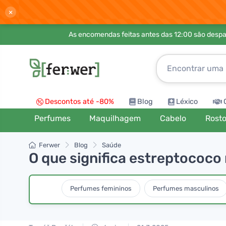
×
As encomendas feitas antes das 12:00 são desp
Descontos até -80%
Blog
Léxico
Perfumes
Maquilhagem
Cabelo
Rost
Ferwer
Blog
Saúde
O que significa estreptococo
Perfumes femininos
Perfumes masculinos