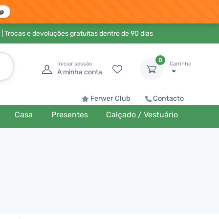
pp
| Trocas e devoluções gratuitas dentro de 90 dias
0
Iniciar sessão
Carrinho
A minha conta
Ferwer Club
Contacto
Casa
Presentes
Calçado / Vestuário