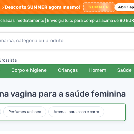
⚡
Desconto SUMMER agora mesmo!
SUMMER
Abrir a
achadas imediatamente |
Envio gratuito para compras acima de 80 EUR
Grossista
o
Corpo e higiene
Crianças
Homem
Saúde
 na vagina para a saúde feminina
Perfumes unissex
Aromas para casa e carro