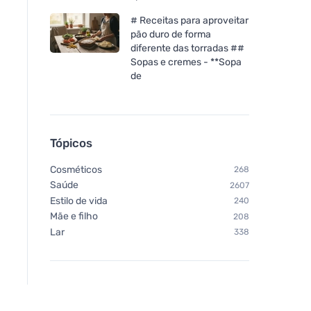
# Receitas para aproveitar
pão duro de forma
diferente das torradas ##
Sopas e cremes - **Sopa
de
Tópicos
Cosméticos
268
Saúde
2607
Estilo de vida
240
Mãe e filho
208
Lar
338