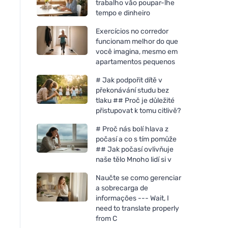
trabalho vão poupar-lhe
tempo e dinheiro
Exercícios no corredor
funcionam melhor do que
você imagina, mesmo em
apartamentos pequenos
# Jak podpořit dítě v
překonávání studu bez
tlaku ## Proč je důležité
přistupovat k tomu citlivě?
# Proč nás bolí hlava z
počasí a co s tím pomůže
## Jak počasí ovlivňuje
naše tělo Mnoho lidí si v
Naučte se como gerenciar
a sobrecarga de
informações --- Wait, I
need to translate properly
from C