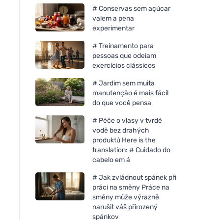
# Conservas sem açúcar
valem a pena
experimentar
# Treinamento para
pessoas que odeiam
exercícios clássicos
# Jardim sem muita
manutenção é mais fácil
do que você pensa
# Péče o vlasy v tvrdé
vodě bez drahých
produktů Here is the
translation: # Cuidado do
cabelo em á
# Jak zvládnout spánek při
práci na směny Práce na
směny může výrazně
narušit váš přirozený
spánkov