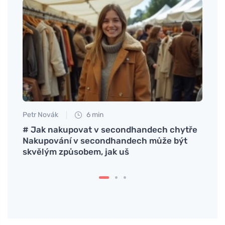
Petr Novák
6 min
Tomáš
legria
# Jak nakupovat v secondhandech chytře
Aume
Nakupování v secondhandech může být
prova
skvělým způsobem, jak uš