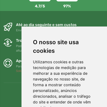
4,7/5
97%
Até ao dia seguinte e sem custos
Envio gratuito para encomendas superiores a 80 EUR
Trocas e devoluções gratuitas
O nosso site usa
Pode devolver ou trocar a sua encomenda em qualquer
cookies
altura no prazo de 90 dias
Apoiamos a Trees.org
Utilizamos cookies e outras
Para cada encomenda plantamos uma árvore! Leia mais
tecnologias de medição para
Sobre nós
.
melhorar a sua experiência de
navegação no nosso site, de
forma a mostrar conteúdo
personalizado, anúncios
direcionados, analisar o tráfego
do site e entender de onde vêm