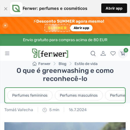
×
Ferwer: perfumes e cosméticos
Abrir app
⚡
Desconto SUMMER agora mesmo!
×
SUMMER
Abrir app
Envio gratuito para compras acima de 80 EUR
0
Ferwer
Blog
Estilo de vida
O que é greenwashing e como
reconhecê-lo
Perfumes femininos
Perfumes masculinos
Perfumes u
Tomáš Vařecha
5 min
16.7.2024