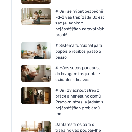
# Jak se hýbat bezpečně
když vás trápí záda Bolest
zad je jedním z
nejčastějších zdravotních
problé
# Sistema funcional para
papéis e recibos passo a
passo
# Mãos secas por causa
da lavagem frequente e
cuidados eficazes
# Jak zvládnout stres z
práce a nenést ho domů
Pracovní stres je jedním z
nejčastějších problémů
mo
Jantares frios para o
trabalho vão poupar-lhe