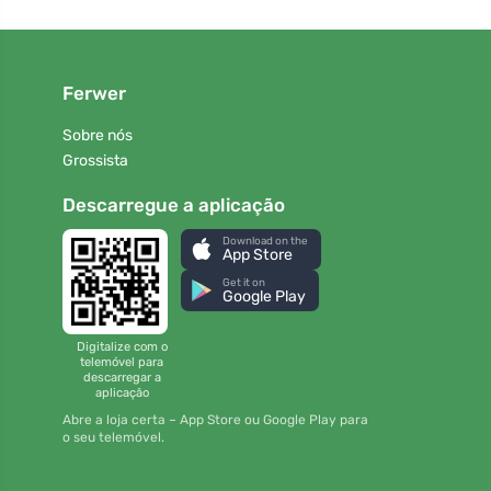
Ferwer
Sobre nós
Grossista
Descarregue a aplicação
Download on the
App Store
Get it on
Google Play
Digitalize com o
telemóvel para
descarregar a
aplicação
Abre a loja certa – App Store ou Google Play para
o seu telemóvel.