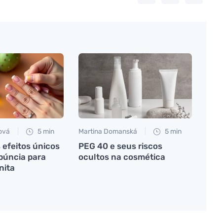
ová
5 min
Martina Domanská
5 min
 efeitos únicos
PEG 40 e seus riscos
opúncia para
ocultos na cosmética
nita