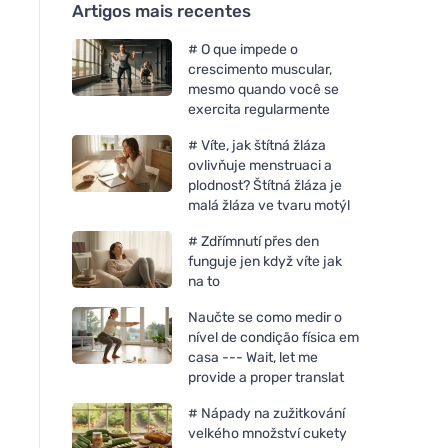
Artigos mais recentes
# O que impede o
crescimento muscular,
mesmo quando você se
exercita regularmente
# Víte, jak štítná žláza
ovlivňuje menstruaci a
plodnost? Štítná žláza je
malá žláza ve tvaru motýl
# Zdřímnutí přes den
funguje jen když víte jak
na to
Naučte se como medir o
nível de condição física em
casa --- Wait, let me
provide a proper translat
# Nápady na zužitkování
velkého množství cukety