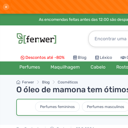
×
As encomendas feitas antes das 12:00 são desp
Descontos até -80%
Blog
Léxico
Perfumes
Maquilhagem
Cabelo
Rost
Ferwer
Blog
Cosméticos
O óleo de mamona tem ótimos 
Perfumes femininos
Perfumes masculinos