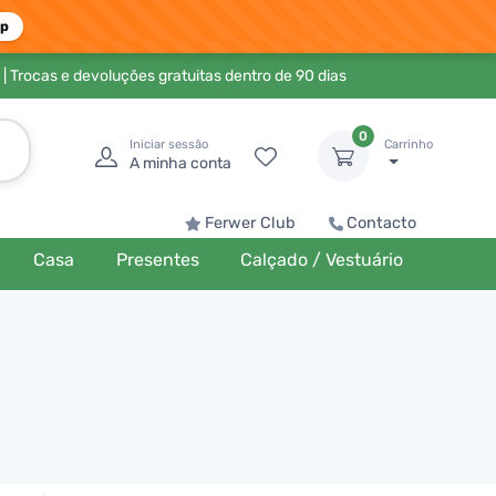
pp
| Trocas e devoluções gratuitas dentro de 90 dias
0
Iniciar sessão
Carrinho
A minha conta
Ferwer Club
Contacto
Casa
Presentes
Calçado / Vestuário