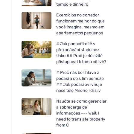
tempo e dinheiro
Exercícios no corredor
funcionam melhor do que
você imagina, mesmo em
apartamentos pequenos
# Jak podpořit dítě v
překonávání studu bez
tlaku ## Proč je důležité
přistupovat k tomu citlivě?
# Proč nás bolí hlava z
počasí a co s tím pomůže
## Jak počasí ovlivňuje
naše tělo Mnoho lidí si v
Naučte se como gerenciar
a sobrecarga de
informações --- Wait, I
need to translate properly
from C