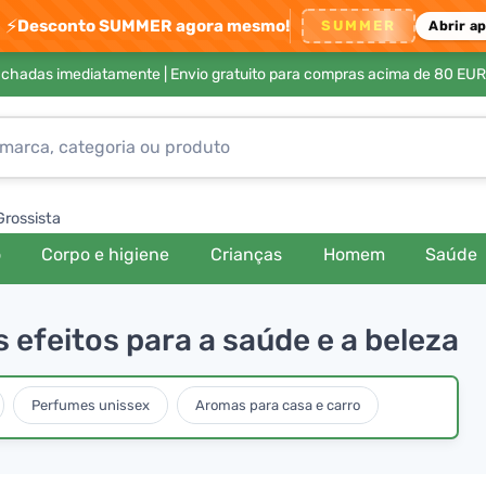
⚡
Desconto SUMMER agora mesmo!
SUMMER
Abrir a
achadas imediatamente |
Envio gratuito para compras acima de 80 EUR
Grossista
o
Corpo e higiene
Crianças
Homem
Saúde
efeitos para a saúde e a beleza
Perfumes unissex
Aromas para casa e carro