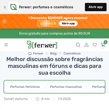
×
Ferwer: perfumes e cosméticos
Abrir app
⚡
Desconto SUMMER agora mesmo!
×
SUMMER
Abrir app
Envio gratuito para compras acima de 80 EUR
0
Ferwer
Blog
Cosméticos
Melhor discussão sobre fragrâncias
masculinas em fóruns e dicas para
sua escolha
Perfumes femininos
Perfumes masculinos
Perfumes u
Tomáš Vařecha
8 min
1.9.2025