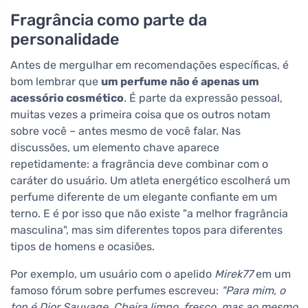
Fragrância como parte da
personalidade
Antes de mergulhar em recomendações específicas, é
bom lembrar que
um perfume não é apenas um
acessório cosmético
. É parte da expressão pessoal,
muitas vezes a primeira coisa que os outros notam
sobre você – antes mesmo de você falar. Nas
discussões, um elemento chave aparece
repetidamente: a fragrância deve combinar com o
caráter do usuário. Um atleta energético escolherá um
perfume diferente de um elegante confiante em um
terno. E é por isso que não existe "a melhor fragrância
masculina", mas sim diferentes topos para diferentes
tipos de homens e ocasiões.
Por exemplo, um usuário com o apelido
Mirek77
em um
famoso fórum sobre perfumes escreveu:
"Para mim, o
top é Dior Sauvage. Cheira limpo, fresco, mas ao mesmo