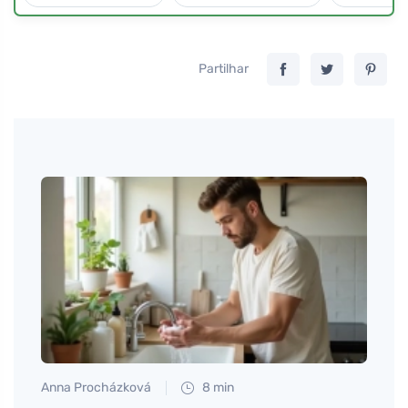
Partilhar
Anna Procházková
8 min
Martin