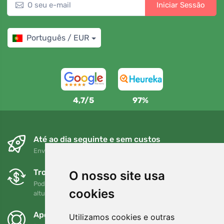
Iniciar Sessão
Português / EUR
4,7/5
97%
Até ao dia seguinte e sem custos
Envio gratuito para encomendas superiores a 80 EUR
Trocas e devoluções gratuitas
O nosso site usa
Pode devolver ou trocar a sua encomenda em qualquer
cookies
altura no prazo de 90 dias
Apoiamos a Trees.org
Utilizamos cookies e outras