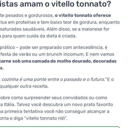
istas amam o vitello tonnato?
nte pesados e gordurosos,
o vitello tonnato oferece
é rica em proteínas e tem baixo teor de gordura, enquanto
nsaturados saudáveis. Além disso, se a maionese for
 para quem cuida da dieta é criada.
 prático – pode ser preparado com antecedência, é
uma festa de verão ou um brunch incomum. E nem vamos
e carne sob uma camada de molho dourado, decoradas
os
.
A cozinha é uma ponte entre o passado e o futuro."
E o
qualquer outra receita.
 sobre como surpreender seus convidados ou como
a Itália. Talvez você descubra um novo prato favorito
a primeira tentativa você não conseguir alcançar a
a e diga "vitello tonnato ridi".