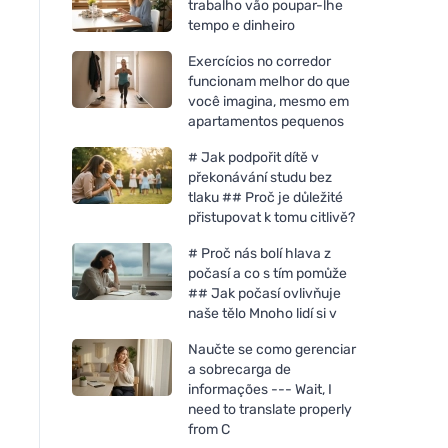
trabalho vão poupar-lhe
tempo e dinheiro
Exercícios no corredor
funcionam melhor do que
você imagina, mesmo em
apartamentos pequenos
# Jak podpořit dítě v
překonávání studu bez
tlaku ## Proč je důležité
přistupovat k tomu citlivě?
# Proč nás bolí hlava z
počasí a co s tím pomůže
## Jak počasí ovlivňuje
naše tělo Mnoho lidí si v
Naučte se como gerenciar
a sobrecarga de
informações --- Wait, I
need to translate properly
from C