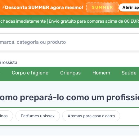
⚡
Desconto SUMMER agora mesmo!
SUMMER
Abrir a
achadas imediatamente |
Envio gratuito para compras acima de 80 EUR
Grossista
o
Corpo e higiene
Crianças
Homem
Saúde
e como prepará-lo como um profissi
inos
Perfumes unissex
Aromas para casa e carro