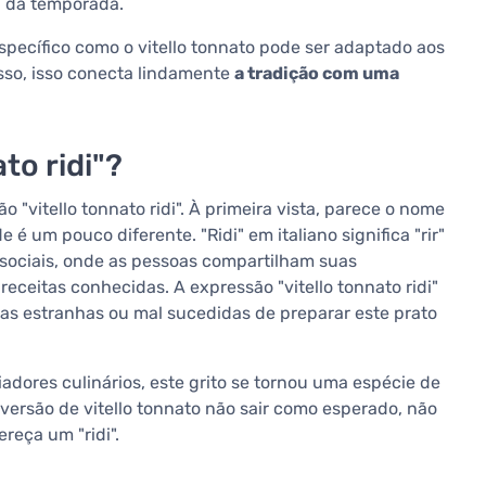
l da temporada.
pecífico como o vitello tonnato pode ser adaptado aos
isso, isso conecta lindamente
a tradição com uma
ato ridi"?
 "vitello tonnato ridi". À primeira vista, parece o nome
é um pouco diferente. "Ridi" em italiano significa "rir"
sociais, onde as pessoas compartilham suas
eceitas conhecidas. A expressão "vitello tonnato ridi"
vas estranhas ou mal sucedidas de preparar este prato
dores culinários, este grito se tornou uma espécie de
a versão de vitello tonnato não sair como esperado, não
reça um "ridi".