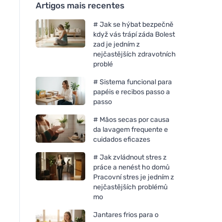
Artigos mais recentes
# Jak se hýbat bezpečně
když vás trápí záda Bolest
zad je jedním z
nejčastějších zdravotních
problé
# Sistema funcional para
papéis e recibos passo a
passo
# Mãos secas por causa
da lavagem frequente e
cuidados eficazes
# Jak zvládnout stres z
práce a nenést ho domů
Pracovní stres je jedním z
nejčastějších problémů
mo
Jantares frios para o