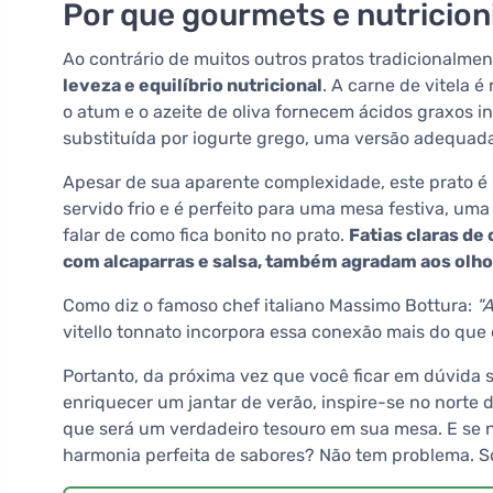
Por que gourmets e nutricion
Ao contrário de muitos outros pratos tradicionalme
leveza e equilíbrio nutricional
. A carne de vitela 
o atum e o azeite de oliva fornecem ácidos graxos i
substituída por iogurte grego, uma versão adequada
Apesar de sua aparente complexidade, este prato é
servido frio e é perfeito para uma mesa festiva, 
falar de como fica bonito no prato.
Fatias claras d
com alcaparras e salsa, também agradam aos olh
Como diz o famoso chef italiano Massimo Bottura:
"
vitello tonnato incorpora essa conexão mais do que 
Portanto, da próxima vez que você ficar em dúvida
enriquecer um jantar de verão, inspire-se no norte d
que será um verdadeiro tesouro em sua mesa. E se n
harmonia perfeita de sabores? Não tem problema. Sorri