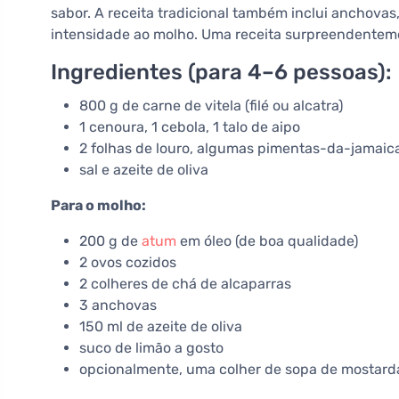
sabor. A receita tradicional também inclui anchovas
intensidade ao molho. Uma receita surpreendenteme
Ingredientes (para 4–6 pessoas):
800 g de carne de vitela (filé ou alcatra)
1 cenoura, 1 cebola, 1 talo de aipo
2 folhas de louro, algumas pimentas-da-jamaic
sal e azeite de oliva
Para o molho:
200 g de
atum
em óleo (de boa qualidade)
2 ovos cozidos
2 colheres de chá de alcaparras
3 anchovas
150 ml de azeite de oliva
suco de limão a gosto
opcionalmente, uma colher de sopa de mostarda