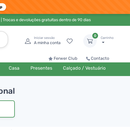
pp
| Trocas e devoluções gratuitas dentro de 90 dias
0
Iniciar sessão
Carrinho
A minha conta
Ferwer Club
Contacto
Casa
Presentes
Calçado / Vestuário
onal