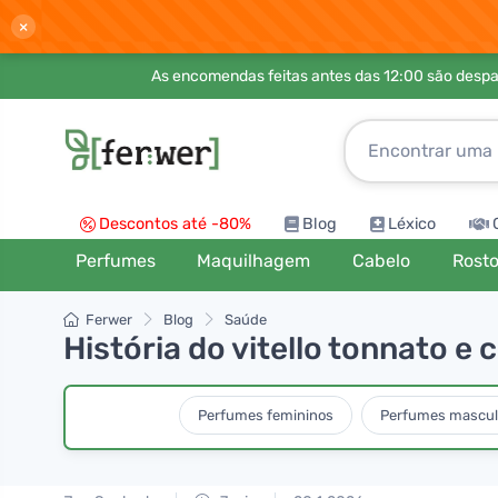
×
As encomendas feitas antes das 12:00 são desp
Descontos até -80%
Blog
Léxico
Perfumes
Maquilhagem
Cabelo
Rost
Ferwer
Blog
Saúde
História do vitello tonnato 
Perfumes femininos
Perfumes mascul