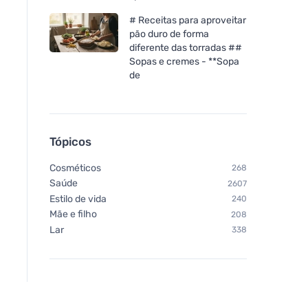
# Receitas para aproveitar
pão duro de forma
diferente das torradas ##
Sopas e cremes - **Sopa
de
Tópicos
Cosméticos
268
Saúde
2607
Estilo de vida
240
Mãe e filho
208
Lar
338