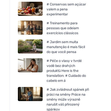
# Conservas sem açúcar
valem a pena
experimentar
# Treinamento para
pessoas que odeiam
exercícios clássicos
# Jardim sem muita
manutenção é mais fácil
do que você pensa
# Péče o vlasy v tvrdé
vodě bez drahých
produktů Here is the
translation: # Cuidado do
cabelo em á
# Jak zvládnout spánek při
práci na směny Práce na
směny může výrazně
narušit váš přirozený
spánkov