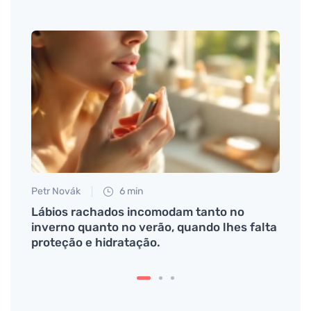
Petr Novák
6 min
Petr N
r de
Lábios rachados incomodam tanto no
Como 
inverno quanto no verão, quando lhes falta
de vi
proteção e hidratação.