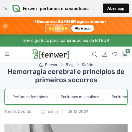
×
Ferwer: perfumes e cosméticos
Abrir app
⚡
Desconto SUMMER agora mesmo!
×
SUMMER
Abrir app
Envio gratuito para compras acima de 80 EUR
0
Ferwer
Blog
Saúde
Hemorragia cerebral e princípios de
primeiros socorros
Perfumes femininos
Perfumes masculinos
Perfumes u
Tomáš Dvořák
6 min
28.12.2024