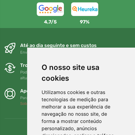
4,7/5
97%
Até ao dia seguinte e sem custos
Envio gratuito para encomendas superiores a 80 EUR
Trocas e devoluções gratuitas
O nosso site usa
Pode devolver ou trocar a sua encomenda em qualquer
cookies
altura no prazo de 90 dias
Apoiamos a Trees.org
Utilizamos cookies e outras
Para cada encomenda plantamos uma árvore! Leia mais
tecnologias de medição para
Sobre nós
.
melhorar a sua experiência de
navegação no nosso site, de
forma a mostrar conteúdo
personalizado, anúncios