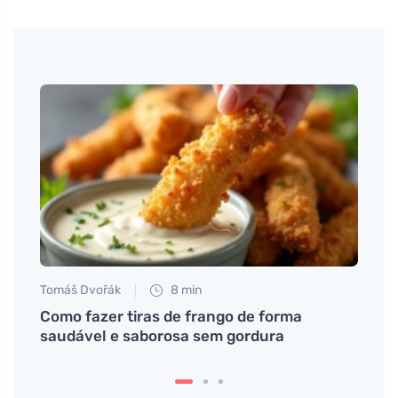
Tomáš
Água 
impo
Tomáš Dvořák
8 min
que
Como fazer tiras de frango de forma
saudável e saborosa sem gordura