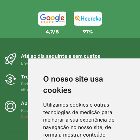
4,7/5
97%
Até ao dia seguinte e sem custos
Envio gratuito para encomendas superiores a 80 EUR
Trocas e devoluções gratuitas
O nosso site usa
Pode devolver ou trocar a sua encomenda em qualquer
cookies
altura no prazo de 90 dias
Apoiamos a Trees.org
Utilizamos cookies e outras
Para cada encomenda plantamos uma árvore! Leia mais
tecnologias de medição para
Sobre nós
.
melhorar a sua experiência de
navegação no nosso site, de
forma a mostrar conteúdo