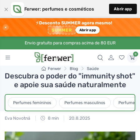
×
Ferwer: perfumes e cosméticos
Abrir app
⚡
Desconto SUMMER agora mesmo!
×
SUMMER
Abrir app
Envio gratuito para compras acima de 80 EUR
0
Ferwer
Blog
Saúde
Descubra o poder do "immunity shot"
e apoie sua saúde naturalmente
Perfumes femininos
Perfumes masculinos
Perfumes u
Eva Novotná
8 min
20.8.2025