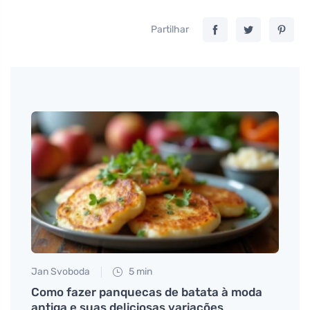
Partilhar
Jan Svoboda
5 min
Tomáš
va
Como fazer panquecas de batata à moda
Por q
antiga e suas deliciosas variações
indis