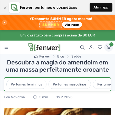
×
Ferwer: perfumes e cosméticos
Abrir app
⚡
Desconto SUMMER agora mesmo!
×
SUMMER
Abrir app
Envio gratuito para compras acima de 80 EUR
0
Ferwer
Blog
Saúde
Descubra a magia do amendoim em
uma massa perfeitamente crocante
Perfumes femininos
Perfumes masculinos
Perfumes u
Eva Novotná
5 min
19.2.2025