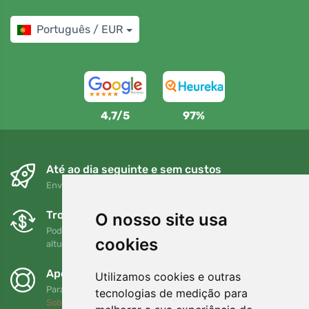
Português / EUR
4,7/5
97%
Até ao dia seguinte e sem custos
Envio gratuito para encomendas superiores a 80 EUR
Trocas e devoluções gratuitas
O nosso site usa
Pode devolver ou trocar a sua encomenda em qualquer
cookies
altura no prazo de 90 dias
Apoiamos a Trees.org
Utilizamos cookies e outras
Para cada encomenda plantamos uma árvore! Leia mais
tecnologias de medição para
Sobre nós
.