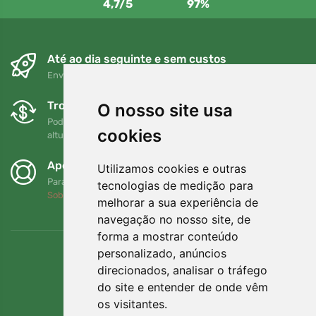
4,7/5
97%
Até ao dia seguinte e sem custos
Envio gratuito para encomendas superiores a 80 EUR
Trocas e devoluções gratuitas
O nosso site usa
Pode devolver ou trocar a sua encomenda em qualquer
cookies
altura no prazo de 90 dias
Apoiamos a Trees.org
Utilizamos cookies e outras
Para cada encomenda plantamos uma árvore! Leia mais
tecnologias de medição para
Sobre nós
.
melhorar a sua experiência de
navegação no nosso site, de
forma a mostrar conteúdo
personalizado, anúncios
direcionados, analisar o tráfego
do site e entender de onde vêm
os visitantes.