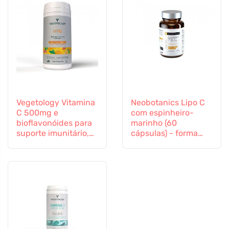
Vegetology Vitamina
Neobotanics Lipo C
C 500mg e
com espinheiro-
bioflavonóides para
marinho (60
suporte imunitário,
cápsulas) - forma
60 cápsulas
altamente eficaz