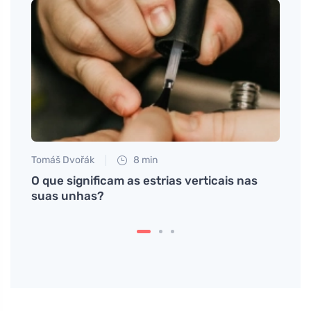
Tomáš Dvořák
8 min
Anna 
O que significam as estrias verticais nas
Seme
suas unhas?
propo