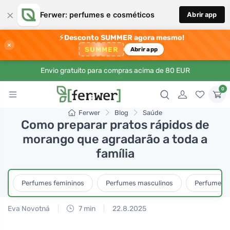
×
Ferwer: perfumes e cosméticos
Abrir app
⚡
Desconto SUMMER agora mesmo!
×
SUMMER
Abrir app
Envio gratuito para compras acima de 80 EUR
0
Ferwer
Blog
Saúde
Como preparar pratos rápidos de
morango que agradarão a toda a
família
Perfumes femininos
Perfumes masculinos
Perfumes u
Eva Novotná
7 min
22.8.2025