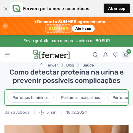
×
Ferwer: perfumes e cosméticos
Abrir app
⚡
Desconto SUMMER agora mesmo!
×
SUMMER
Abrir app
Envio gratuito para compras acima de 80 EUR
0
Ferwer
Blog
Saúde
Como detectar proteína na urina e
prevenir possíveis complicações
Perfumes femininos
Perfumes masculinos
Perfumes u
Jan Svoboda
5 min
18.12.2024