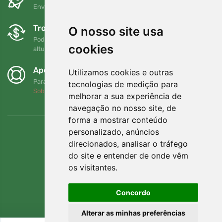
Envio gratuito para encomendas superiores a 80 EUR
Trocas e devoluções gratuitas
O nosso site usa
Pode devolver ou trocar a sua encomenda em qualquer
cookies
altura no prazo de 90 dias
Apoiamos a Trees.org
Utilizamos cookies e outras
Para cada encomenda plantamos uma árvore! Leia mais
tecnologias de medição para
Sobre nós
.
melhorar a sua experiência de
navegação no nosso site, de
forma a mostrar conteúdo
personalizado, anúncios
direcionados, analisar o tráfego
do site e entender de onde vêm
os visitantes.
Concordo
Alterar as minhas preferências