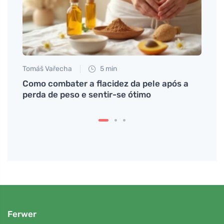
Tomáš Vařecha
5 min
Jan S
Como combater a flacidez da pele após a
De on
perda de peso e sentir-se ótimo
popu
Ferwer