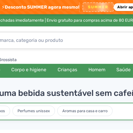
⚡
Desconto SUMMER agora mesmo!
SUMMER
Abrir a
achadas imediatamente |
Envio gratuito para compras acima de 80 EUR
Grossista
o
Corpo e higiene
Crianças
Homem
Saúde
uma bebida sustentável sem cafe
nos
Perfumes unissex
Aromas para casa e carro