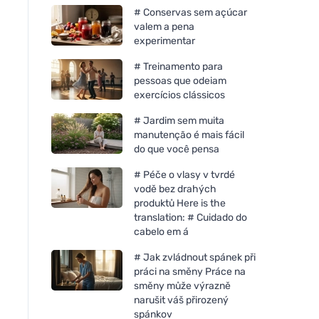
# Conservas sem açúcar
valem a pena
experimentar
# Treinamento para
pessoas que odeiam
exercícios clássicos
# Jardim sem muita
manutenção é mais fácil
do que você pensa
# Péče o vlasy v tvrdé
vodě bez drahých
produktů Here is the
translation: # Cuidado do
cabelo em á
# Jak zvládnout spánek při
práci na směny Práce na
směny může výrazně
narušit váš přirozený
spánkov