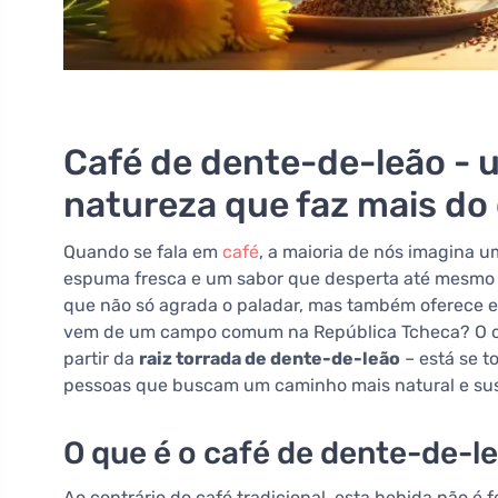
Café de dente-de-leão - 
natureza que faz mais do
Quando se fala em
café
, a maioria de nós imagina 
espuma fresca e um sabor que desperta até mesmo ap
que não só agrada o paladar, mas também oferece ef
vem de um campo comum na República Tcheca? O caf
partir da
raiz torrada de dente-de-leão
– está se t
pessoas que buscam um caminho mais natural e sust
O que é o café de dente-de-le
Ao contrário do café tradicional, esta bebida não é f