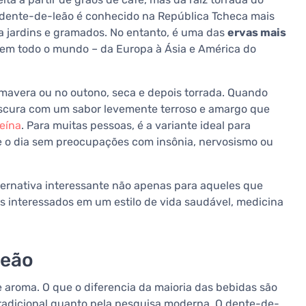
O dente-de-leão é conhecido na República Tcheca mais
 jardins e gramados. No entanto, é uma das
ervas mais
r em todo o mundo – da Europa à Ásia e América do
imavera ou no outono, seca e depois torrada. Quando
scura com um sabor levemente terroso e amargo que
eína
. Para muitas pessoas, é a variante ideal para
te o dia sem preocupações com insônia, nervosismo ou
ternativa interessante não apenas para aqueles que
s interessados em um estilo de vida saudável, medicina
leão
 aroma. O que o diferencia da maioria das bebidas são
tradicional quanto pela pesquisa moderna. O dente-de-