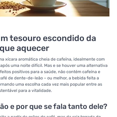
um tesouro escondido da
 que aquecer
uma xícara aromática cheia de cafeína, idealmente com
ós uma noite difícil. Mas e se houver uma alternativa
eitos positivos para a saúde, não contém cafeína e
é de dente-de-leão – ou melhor, a bebida feita a
ornando uma escolha cada vez mais popular entre as
entável para a vitalidade.
ão e por que se fala tanto dele?
eita a partir de grãos de café, mas da raiz torrada do