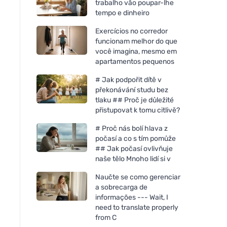
trabalho vão poupar-lhe
tempo e dinheiro
Exercícios no corredor
funcionam melhor do que
você imagina, mesmo em
apartamentos pequenos
# Jak podpořit dítě v
překonávání studu bez
tlaku ## Proč je důležité
přistupovat k tomu citlivě?
# Proč nás bolí hlava z
počasí a co s tím pomůže
## Jak počasí ovlivňuje
naše tělo Mnoho lidí si v
Naučte se como gerenciar
a sobrecarga de
informações --- Wait, I
need to translate properly
from C