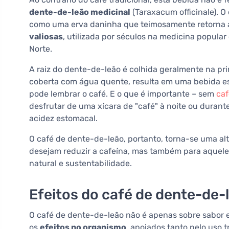
dente-de-leão medicinal
(Taraxacum officinale). 
como uma erva daninha que teimosamente retorna a
valiosas
, utilizada por séculos na medicina popula
Norte.
A raiz do dente-de-leão é colhida geralmente na pr
coberta com água quente, resulta em uma bebida e
pode lembrar o café. E o que é importante – sem
caf
desfrutar de uma xícara de "café" à noite ou duran
acidez estomacal.
O café de dente-de-leão, portanto, torna-se uma al
desejam reduzir a cafeína, mas também para aquele
natural e sustentabilidade.
Efeitos do café de dente-de-
O café de dente-de-leão não é apenas sobre sabor e
os
efeitos no organismo
, apoiados tanto pelo uso 