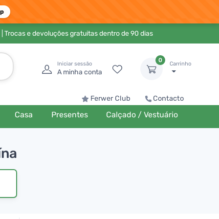
pp
| Trocas e devoluções gratuitas dentro de 90 dias
0
Iniciar sessão
Carrinho
A minha conta
Ferwer Club
Contacto
Casa
Presentes
Calçado / Vestuário
ína