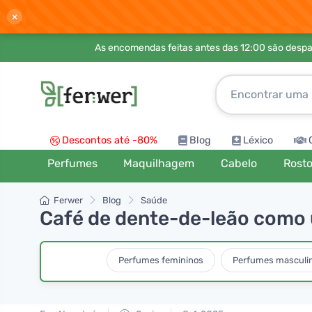
×
As encomendas feitas antes das 12:00 são desp
Descontos até -80%
Blog
Léxico
Perfumes
Maquilhagem
Cabelo
Rost
Ferwer
Blog
Saúde
Café de dente-de-leão como 
Perfumes femininos
Perfumes masculi