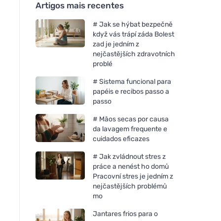
Artigos mais recentes
# Jak se hýbat bezpečně
když vás trápí záda Bolest
zad je jedním z
nejčastějších zdravotních
problé
# Sistema funcional para
papéis e recibos passo a
passo
# Mãos secas por causa
da lavagem frequente e
cuidados eficazes
# Jak zvládnout stres z
práce a nenést ho domů
Pracovní stres je jedním z
nejčastějších problémů
mo
Jantares frios para o