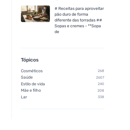
# Receitas para aproveitar
pão duro de forma
diferente das torradas ##
Sopas e cremes - **Sopa
de
Tópicos
Cosméticos
268
Saúde
2607
Estilo de vida
240
Mãe e filho
208
Lar
338
Vegetology Vegetologia
Vegetology Vitashi
Active Energy - Contra a
vitamina D3 em
fadiga e a exaustão, 60
comprimidos 1000 i