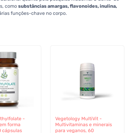
as, como
substâncias amargas, flavonoides, inulina,
 várias funções-chave no corpo.
hylfolate -
Vegetology MultiVit -
 em forma
Multivitaminas e minerais
0 cápsulas
para veganos, 60