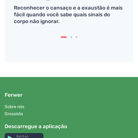
afre
Reconhecer o cansaço e a exaustão é mais
# Co 
fácil quando você sabe quais sinais do
baref
corpo não ignorar.
chůzi
Ferwer
Sobre nós
Grossista
Descarregue a aplicação
Get it on