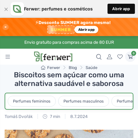
×
Ferwer: perfumes e cosméticos
Abrir app
⚡
Desconto SUMMER agora mesmo!
×
SUMMER
Abrir app
Envio gratuito para compras acima de 80 EUR
0
Ferwer
Blog
Saúde
Biscoitos sem açúcar como uma
alternativa saudável e saborosa
Perfumes femininos
Perfumes masculinos
Perfumes u
Tomáš Dvořák
7 min
8.7.2024