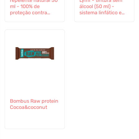
repelente natural 50
Lymf - tintura sem
ml - 100% de
álcool (50 ml) -
proteção contra
sistema linfático e
todos os insectos
sistema vascular
Bombus Raw protein
Cocoa&coconut