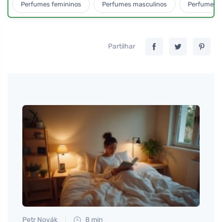
Perfumes femininos
Perfumes masculinos
Perfumes u
Partilhar
Petr Novák
8 min
Petr N