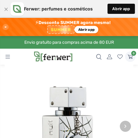
×
Ferwer: perfumes e cosméticos
Abrir app
⚡
Desconto SUMMER agora mesmo!
×
SUMMER
Abrir app
Envio gratuito para compras acima de 80 EUR
0
›