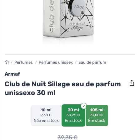
/
Perfumes
/
Perfumes unissex
/
Eau de parfum
Armaf
Club de Nuit Sillage eau de parfum
unissexo 30 ml
10 ml
30 ml
105 ml
9,68 €
30,25 €
37,80 €
Não em stock
Em stock
Em stock
39,35
€