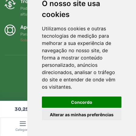
Trocas e devoluções gratuitas
O nosso site usa
Pode devolver ou trocar a sua encomenda em qualquer
cookies
altura no prazo de 90 dias
Apoiamos a Trees.org
Utilizamos cookies e outras
Para cada encomenda plantamos uma árvore! Leia mais
tecnologias de medição para
Sobre nós
.
melhorar a sua experiência de
navegação no nosso site, de
forma a mostrar conteúdo
personalizado, anúncios
direcionados, analisar o tráfego
do site e entender de onde vêm
os visitantes.
Concordo
30,25
€
Adicionar ao carrinho
Alterar as minhas preferências
© Topshelf s.r.o. Todos os direitos reservados.
Categoria
Pesquisar
Carrinho