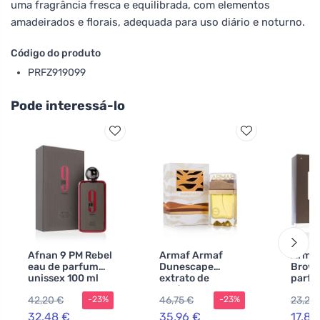
uma fragrância fresca e equilibrada, com elementos
amadeirados e florais, adequada para uso diário e noturno.
Código do produto
PRFZ919099
Pode interessá-lo
Afnan 9 PM Rebel
Armaf Armaf
Armaf
eau de parfum
Dunescape
Brown
unissex 100 ml
extrato de
parfu
perfume
homen
42,20 €
46,75 €
23,23
-23%
-23%
unissexo
32,48 €
35,96 €
17,86