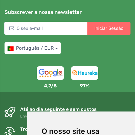
Subscrever a nossa newsletter
Iniciar Sessão
Português / EUR
4,7/5
97%
Até ao dia seguinte e sem custos
Envio gratuito para encomendas superiores a 80 EUR
Trocas e devoluções gratuitas
O nosso site usa