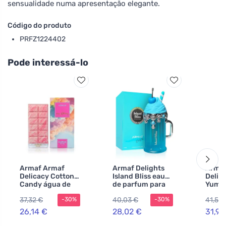
sensualidade numa apresentação elegante.
Código do produto
PRFZ1224402
Pode interessá-lo
Armaf Armaf
Armaf Delights
Armaf
Delicacy Cotton
Island Bliss eau
Delig
Candy água de
de parfum para
Yum á
perfume
mulheres 100 ml
perfu
37,32 €
40,03 €
41,58
-30%
-30%
unissexo
mulhe
26,14 €
28,02 €
31,99