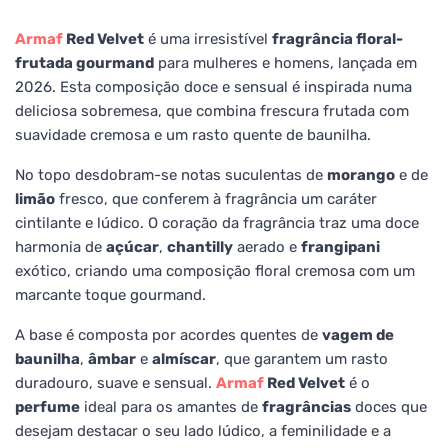
Armaf
Red Velvet
é uma irresistível
fragrância floral-
frutada gourmand
para mulheres e homens, lançada em
2026. Esta composição doce e sensual é inspirada numa
deliciosa sobremesa, que combina frescura frutada com
suavidade cremosa e um rasto quente de baunilha.
No topo desdobram-se notas suculentas de
morango
e de
limão
fresco, que conferem à fragrância um caráter
cintilante e lúdico. O coração da fragrância traz uma doce
harmonia de
açúcar
,
chantilly
aerado e
frangipani
exótico, criando uma composição floral cremosa com um
marcante toque gourmand.
A base é composta por acordes quentes de
vagem de
baunilha
,
âmbar
e
almíscar
, que garantem um rasto
duradouro, suave e sensual.
Armaf
Red Velvet
é o
perfume
ideal para os amantes de
fragrâncias
doces que
desejam destacar o seu lado lúdico, a feminilidade e a