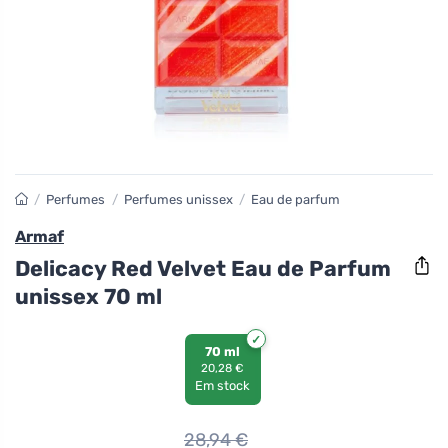
/
Perfumes
/
Perfumes unissex
/
Eau de parfum
Armaf
Delicacy Red Velvet Eau de Parfum
unissex 70 ml
70 ml
20,28 €
Em stock
28,94
€