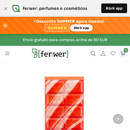
×
Ferwer: perfumes e cosméticos
Abrir app
⚡
Desconto SUMMER agora mesmo!
×
SUMMER
Abrir app
Envio gratuito para compras acima de 80 EUR
0
›