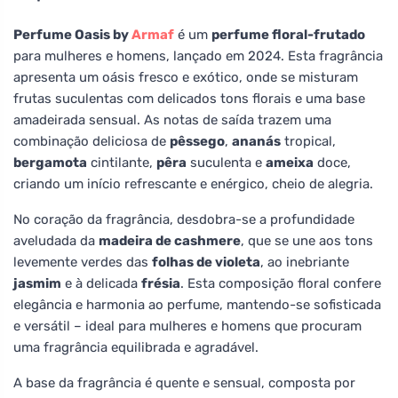
Perfume Oasis by
Armaf
é um
perfume floral-frutado
para mulheres e homens, lançado em 2024. Esta fragrância
apresenta um oásis fresco e exótico, onde se misturam
frutas suculentas com delicados tons florais e uma base
amadeirada sensual. As notas de saída trazem uma
combinação deliciosa de
pêssego
,
ananás
tropical,
bergamota
cintilante,
pêra
suculenta e
ameixa
doce,
criando um início refrescante e enérgico, cheio de alegria.
No coração da fragrância, desdobra-se a profundidade
aveludada da
madeira de cashmere
, que se une aos tons
levemente verdes das
folhas de violeta
, ao inebriante
jasmim
e à delicada
frésia
. Esta composição floral confere
elegância e harmonia ao perfume, mantendo-se sofisticada
e versátil – ideal para mulheres e homens que procuram
uma fragrância equilibrada e agradável.
A base da fragrância é quente e sensual, composta por