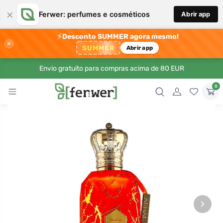
×
Ferwer: perfumes e cosméticos
Abrir app
⚡
Desconto SUMMER agora mesmo!
×
SUMMER
Abrir app
Envio gratuito para compras acima de 80 EUR
0
›