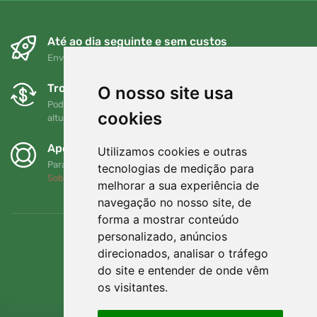
Até ao dia seguinte e sem custos
Envio gratuito para encomendas superiores a 80 EUR
Trocas e devoluções gratuitas
O nosso site usa
Pode devolver ou trocar a sua encomenda em qualquer
cookies
altura no prazo de 90 dias
Apoiamos a Trees.org
Utilizamos cookies e outras
Para cada encomenda plantamos uma árvore! Leia mais
tecnologias de medição para
Sobre nós
.
melhorar a sua experiência de
navegação no nosso site, de
forma a mostrar conteúdo
personalizado, anúncios
direcionados, analisar o tráfego
do site e entender de onde vêm
os visitantes.