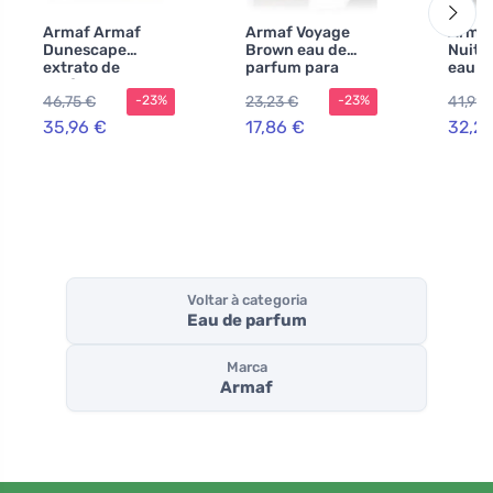
Armaf Armaf
Armaf Voyage
Armaf
Dunescape
Brown eau de
Nuit 
extrato de
parfum para
eau de
perfume
homens 100 ml
para 
46,75 €
23,23 €
41,91 
-23%
-23%
unissexo
ml
35,96 €
17,86 €
32,2
Voltar à categoria
Eau de parfum
Marca
Armaf