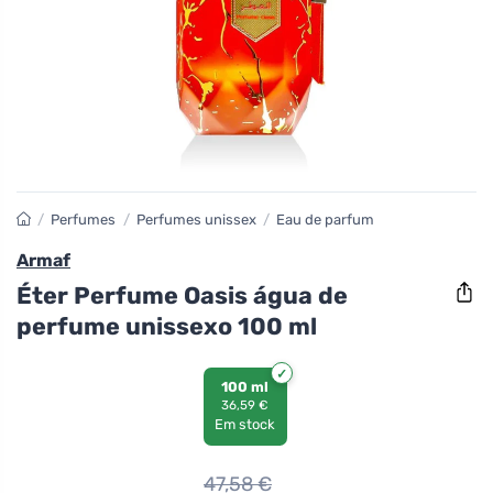
/
Perfumes
/
Perfumes unissex
/
Eau de parfum
Armaf
Éter Perfume Oasis água de
perfume unissexo 100 ml
100 ml
36,59 €
Em stock
47,58
€