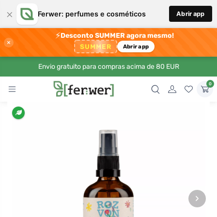
×
Ferwer: perfumes e cosméticos
Abrir app
⚡
Desconto SUMMER agora mesmo!
×
SUMMER
Abrir app
Envio gratuito para compras acima de 80 EUR
0
›