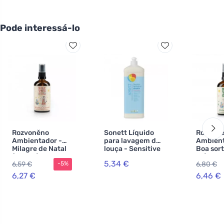
Pode interessá-lo
Rozvoněno
Sonett Líquido
Rozvon
Ambientador -
para lavagem de
Ambient
Milagre de Natal
louça - Sensitive
Boa sort
(100 ml) - com
1 l
ml) - co
5,34 €
6,59 €
6,80 €
-5%
especiarias de
e lavan
pão de gengibre
6,27 €
6,46 €