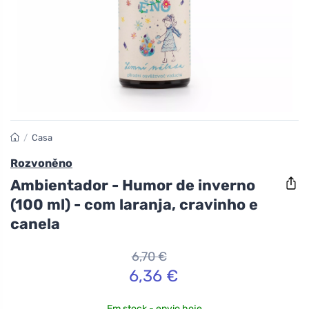
/
Casa
Rozvoněno
Ambientador - Humor de inverno
(100 ml) - com laranja, cravinho e
canela
6,70 €
6,36 €
Em stock - envio hoje