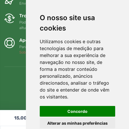
Envio gratuito para encomendas superiores a 80 EUR
Trocas e devoluções gratuitas
O nosso site usa
Pode devolver ou trocar a sua encomenda em qualquer
cookies
altura no prazo de 90 dias
Apoiamos a Trees.org
Utilizamos cookies e outras
Para cada encomenda plantamos uma árvore! Leia mais
tecnologias de medição para
Sobre nós
.
melhorar a sua experiência de
navegação no nosso site, de
forma a mostrar conteúdo
personalizado, anúncios
direcionados, analisar o tráfego
do site e entender de onde vêm
os visitantes.
Concordo
15,00
€
Adicionar ao carrinho
Alterar as minhas preferências