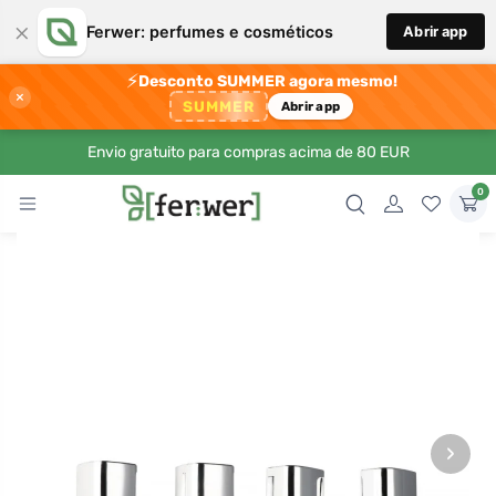
×
Ferwer: perfumes e cosméticos
Abrir app
⚡
Desconto SUMMER agora mesmo!
×
SUMMER
Abrir app
Envio gratuito para compras acima de 80 EUR
0
›