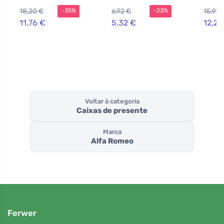
homens
Teste
18,20 €
6,92 €
15,97 
-35%
-23%
11,76 €
5,32 €
12,29
Voltar à categoria
Caixas de presente
Marca
Alfa Romeo
Ferwer