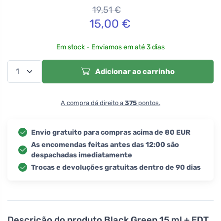
19,51
€
15,00
€
Em stock - Enviamos em até 3 dias
Adicionar ao carrinho
A compra dá direito a
375
pontos.
Envio gratuito para compras acima de 80 EUR
As encomendas feitas antes das 12:00 são
despachadas imediatamente
Trocas e devoluções gratuitas dentro de 90 dias
Descrição do produto
Black Green 15 ml + EDT