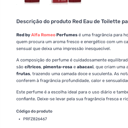
Descrição do produto
Red Eau de Toilette p
Red by
Alfa Romeo
Perfumes
é uma fragrância para ho
quem procura um aroma fresco e energético com um ca
sensual que deixa uma impressão inesquecível.
A composição do perfume é cuidadosamente equilibrada
são
cítricos
,
pimenta-rosa
e
abacaxi
, que criam uma 
frutas
, trazendo uma camada doce e suculenta. As no
conferem à fragrância profundidade, calor e sensualida
Este perfume é a escolha ideal para o uso diário e tam
confiante. Deixe-se levar pela sua fragrância fresca e r
Código do produto
PRFZ826467