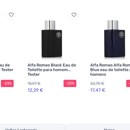
au de
Alfa Romeo Black Eau de
Alfa Romeo Alfa Ro
 Tester
Toilette para homem
Blue eau de toilette
Tester
homens
15,97 €
22,70 €
-23%
-23%
12,29 €
17,47 €
Voltar à categoria
Marca