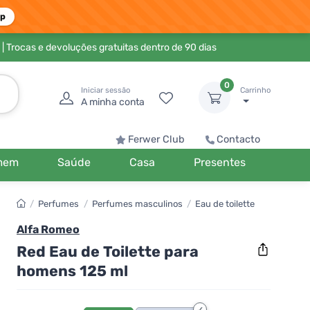
pp
| Trocas e devoluções gratuitas dentro de 90 dias
0
Iniciar sessão
Carrinho
A minha conta
Ferwer Club
Contacto
mem
Saúde
Casa
Presentes
/
Perfumes
/
Perfumes masculinos
/
Eau de toilette
Alfa Romeo
Red Eau de Toilette para
homens 125 ml