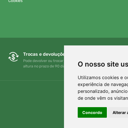
Cookies
Trocas e devoluções gratuitas
Pode devolver ou trocar a sua encomenda em qualquer
O nosso site u
altura no prazo de 90 dias
Utilizamos cookies e o
experiência de navega
personalizado, anúncios
de onde vêm os visitan
Concordo
Alterar