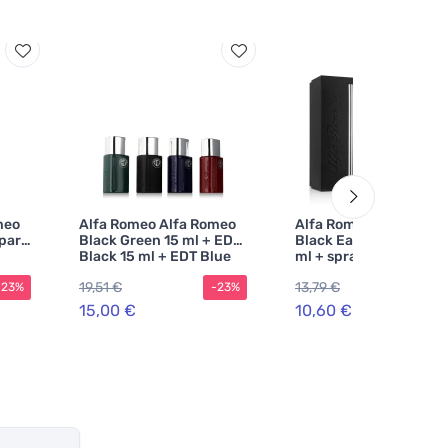
meo
Alfa Romeo Alfa Romeo
Alfa Romeo Alfa Rome
 para
Black Green 15 ml + EDT
Black Eau de Toilette 1
Black 15 ml + EDT Blue
ml + spray corporal pa
15 ml + EDT Red eau de
homem
19,51 €
13,79 €
-23%
-23%
-2
toilette para homens
15,00 €
10,60 €