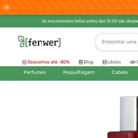
×
As encomendas feitas antes das 12:00 são desp
Descontos até -80%
Blog
Léxico
Perfumes
Maquilhagem
Cabelo