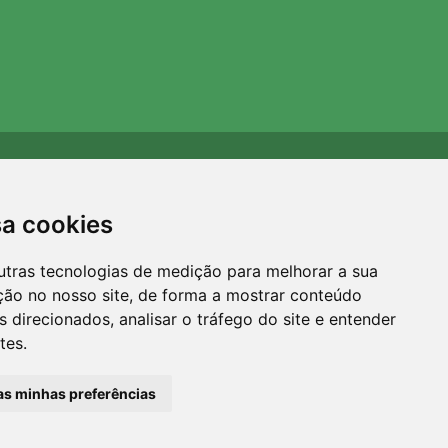
Apoiamos a Trees.org
Para cada encomenda plantamos uma árvore! Leia mais
sa cookies
Sobre nós
.
utras tecnologias de medição para melhorar a sua
ção no nosso site, de forma a mostrar conteúdo
 direcionados, analisar o tráfego do site e entender
tes.
 as minhas preferências