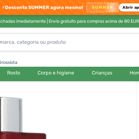
⚡
Desconto SUMMER agora mesmo!
SUMMER
Abrir a
achadas imediatamente |
Envio gratuito para compras acima de 80 EUR
Grossista
Rosto
Corpo e higiene
Crianças
Ho