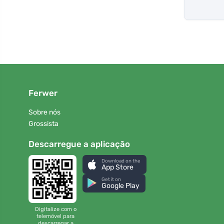
Ferwer
Sobre nós
Grossista
Descarregue a aplicação
Download on the
App Store
Get it on
Google Play
Digitalize com o
telemóvel para
descarregar a