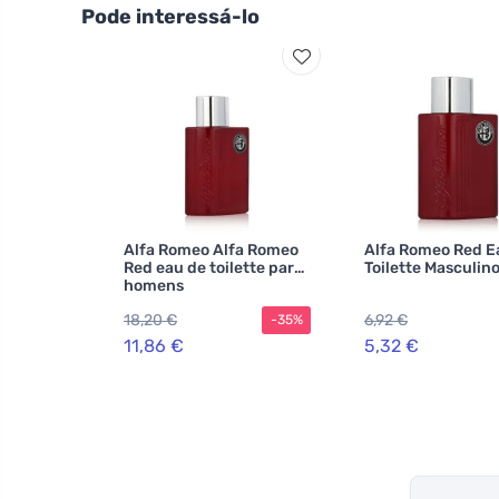
Pode interessá-lo
Alfa Romeo Alfa Romeo
Alfa Romeo Red E
Red eau de toilette para
Toilette Masculino
homens
18,20 €
6,92 €
-35%
11,86 €
5,32 €