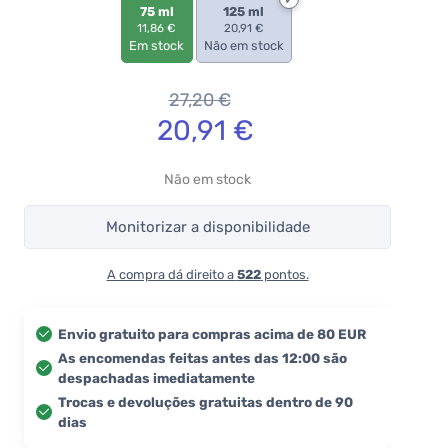
75 ml
125 ml
11,86 €
20,91 €
Em stock
Não em stock
27,20
€
20,91
€
Não em stock
Monitorizar a disponibilidade
A compra dá direito a
522
pontos.
Envio gratuito para compras acima de 80 EUR
As encomendas feitas antes das 12:00 são
despachadas imediatamente
Trocas e devoluções gratuitas dentro de 90
dias