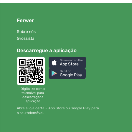
Ferwer
Sobre nós
Grossista
Descarregue a aplicação
Download on the
App Store
Get it on
Google Play
Digitalize com o
telemóvel para
descarregar a
aplicação
Abre a loja certa – App Store ou Google Play para
o seu telemóvel.