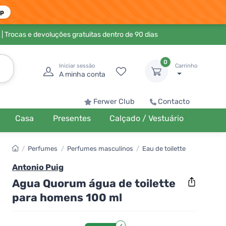
pp
| Trocas e devoluções gratuitas dentro de 90 dias
0
Iniciar sessão
Carrinho
A minha conta
Ferwer Club
Contacto
Casa
Presentes
Calçado / Vestuário
/
Perfumes
/
Perfumes masculinos
/
Eau de toilette
Antonio Puig
Agua Quorum água de toilette
para homens 100 ml