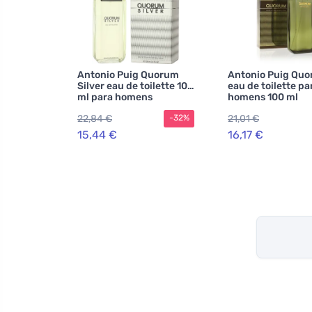
Antonio Puig Quorum
Antonio Puig Qu
Silver eau de toilette 100
eau de toilette pa
ml para homens
homens 100 ml
22,84 €
21,01 €
-32%
15,44 €
16,17 €