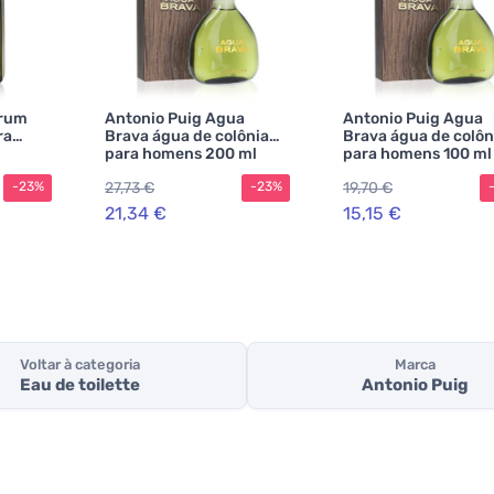
orum
Antonio Puig Agua
Antonio Puig Agua
ra
Brava água de colônia
Brava água de colôn
para homens 200 ml
para homens 100 ml
27,73 €
19,70 €
-23%
-23%
21,34 €
15,15 €
Voltar à categoria
Marca
Eau de toilette
Antonio Puig