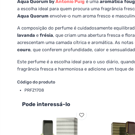
Aqua Quorum by
Antonio Puig
é uma
aromática
foug
a escolha ideal para quem procura uma fragrância fres
Aqua
Quorum
envolve-o num aroma fresco e masculino
A composição do perfume é cuidadosamente equilibrada 
lavanda
e
frésia
, que criam uma abertura fresca e flor
acrescentam uma camada cítrica e aromática. As nota
couro
, que conferem profundidade, calor e sensualidad
Este perfume é a escolha ideal para o uso diário, quand
fragrância fresca e harmoniosa e adicione um toque de 
Código do produto
PRFZ1708
Pode interessá-lo