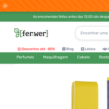
×
As encomendas feitas antes das 12:00 são desp
Descontos até -80%
Blog
Léxico
Perfumes
Maquilhagem
Cabelo
Rost