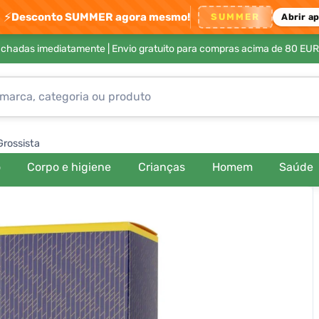
⚡
Desconto SUMMER agora mesmo!
SUMMER
Abrir a
achadas imediatamente |
Envio gratuito para compras acima de 80 EUR
Grossista
o
Corpo e higiene
Crianças
Homem
Saúde