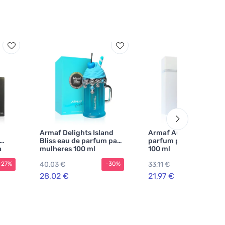
Armaf Delights Island
Armaf Aura eau de
Bliss eau de parfum para
parfum para homens
a
mulheres 100 ml
100 ml
40,03 €
33,11 €
-27%
-30%
-3
28,02 €
21,97 €