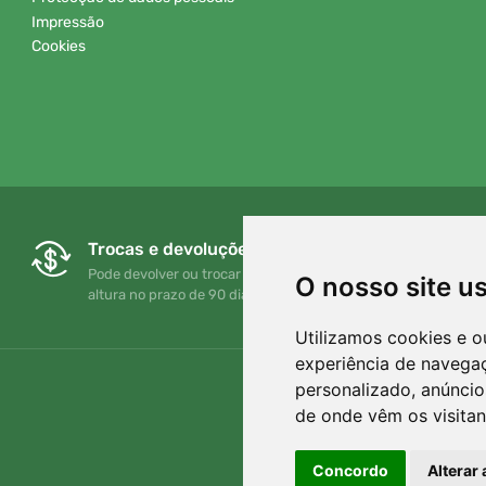
Impressão
Cookies
Trocas e devoluções gratuitas
Pode devolver ou trocar a sua encomenda em qualquer
O nosso site u
altura no prazo de 90 dias
Utilizamos cookies e o
experiência de navega
personalizado, anúncios
de onde vêm os visitan
Concordo
Alterar