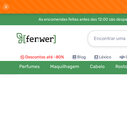
×
As encomendas feitas antes das 12:00 são desp
Descontos até -80%
Blog
Léxico
Perfumes
Maquilhagem
Cabelo
Rost