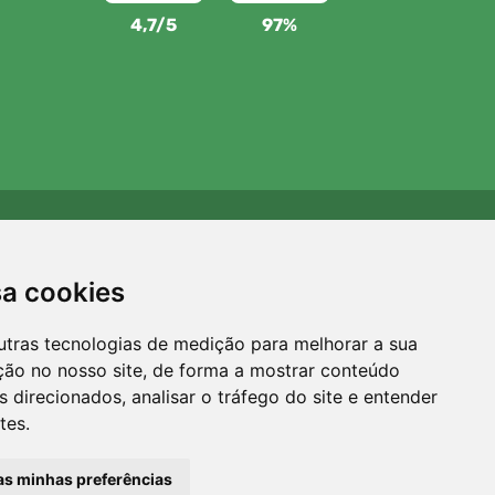
4,7/5
97%
Apoiamos a Trees.org
Para cada encomenda plantamos uma árvore! Leia mais
sa cookies
Sobre nós
.
utras tecnologias de medição para melhorar a sua
ção no nosso site, de forma a mostrar conteúdo
 direcionados, analisar o tráfego do site e entender
tes.
 as minhas preferências