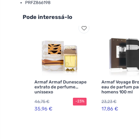
PRFZ866198
Pode interessá-lo
Armaf Armaf Dunescape
Armaf Voyage Br
extrato de perfume
eau de parfum pa
unissexo
homens 100 ml
46,75 €
23,23 €
-23%
35,96 €
17,86 €