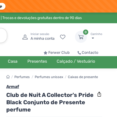
pp
| Trocas e devoluções gratuitas dentro de 90 dias
0
Iniciar sessão
Carrinho
A minha conta
Ferwer Club
Contacto
Casa
Presentes
Calçado / Vestuário
/
Perfumes
/
Perfumes unissex
/
Caixas de presente
Armaf
Club de Nuit A Collector's Pride
Black Conjunto de Presente
perfume