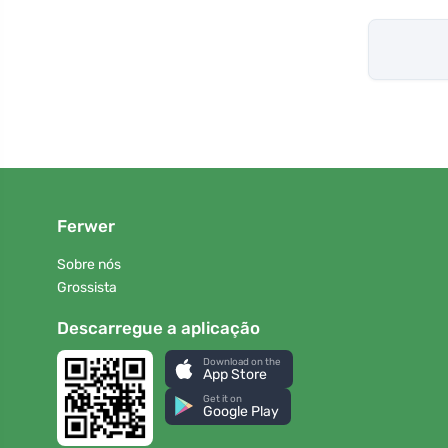
Ferwer
Sobre nós
Grossista
Descarregue a aplicação
Download on the
App Store
Get it on
Google Play