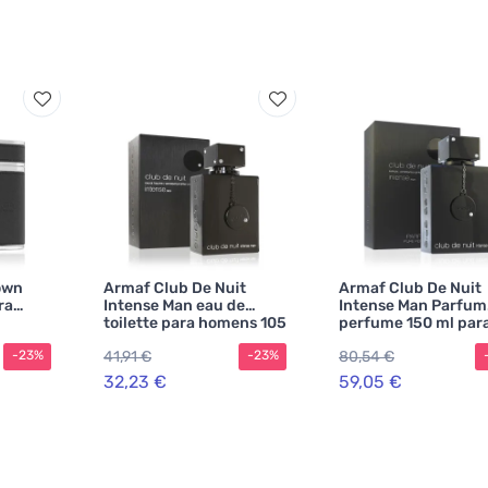
own
Armaf Club De Nuit
Armaf Club De Nuit
ra
Intense Man eau de
Intense Man Parfum
toilette para homens 105
perfume 150 ml par
ml
homens
41,91 €
80,54 €
-23%
-23%
32,23 €
59,05 €