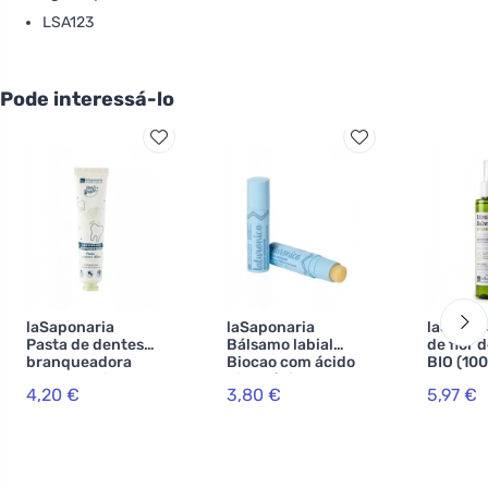
LSA123
Pode interessá-lo
laSaponaria
laSaponaria
laSapon
Pasta de dentes
Bálsamo labial
de flor 
branqueadora
Biocao com ácido
BIO (100
WonderWhite -
hialurónico BIO
4,20 €
3,80 €
5,97 €
BIO de menta e
(5,7 ml)
carvão activado
(75 ml)