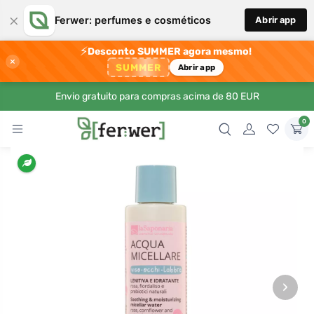
×
Ferwer: perfumes e cosméticos
Abrir app
⚡
Desconto SUMMER agora mesmo!
×
SUMMER
Abrir app
Envio gratuito para compras acima de 80 EUR
0
›