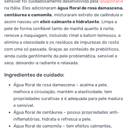
sensível foi cuidadosamente desenvolvida pela
laSaponaria
na Itália. Eles adicionaram
água floral de rosa damascena,
centáurea e camomila
, misturaram extrato de calêndula e
assim nasceu um
elixir calmante e hidratante
. Limpa a
pele de forma confiável tanto de manhã quanto à noite,
remove a maquiagem, incluindo rímel e batom teimosos, e
elimina a oleosidade e os resíduos de impurezas do rosto
com uma só passada. Graças ao conteúdo de prebióticos,
ainda cuida gentilmente da pele problemática, sensível e
seca, deixando-a radiante e relaxada.
Ingredientes de cuidado:
Água floral de rosa damascena – acalma a pele,
melhora a circulação, mantém a elasticidade, tem
propriedades curativas e é adequada para pele madura
e sensível.
Água floral de centáurea – possui propriedades anti-
inflamatórias, hidrata e refresca a pele.
Água floral de camomila – tem efeitos calmantes,