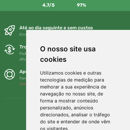
4,7/5
97%
Até ao dia seguinte e sem custos
Envio gratuito para encomendas superiores a 80 EUR
Trocas e devoluções gratuitas
O nosso site usa
Pode devolver ou trocar a sua encomenda em qualquer
cookies
altura no prazo de 90 dias
Apoiamos a Trees.org
Utilizamos cookies e outras
Para cada encomenda plantamos uma árvore! Leia mais
tecnologias de medição para
Sobre nós
.
melhorar a sua experiência de
navegação no nosso site, de
forma a mostrar conteúdo
personalizado, anúncios
direcionados, analisar o tráfego
do site e entender de onde vêm
os visitantes.