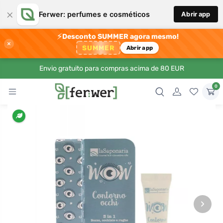
×
Ferwer: perfumes e cosméticos
Abrir app
⚡
Desconto SUMMER agora mesmo!
×
SUMMER
Abrir app
Envio gratuito para compras acima de 80 EUR
0
›