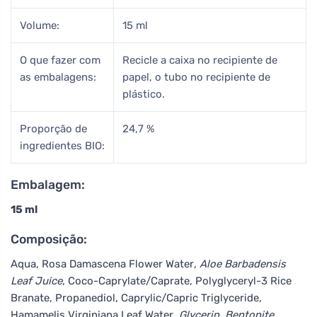
Volume:
15 ml
O que fazer com
Recicle a caixa no recipiente de
as embalagens:
papel, o tubo no recipiente de
plástico.
Proporção de
24,7 %
ingredientes BIO:
Embalagem:
15 ml
Composição:
Aqua, Rosa Damascena Flower Water
, Aloe Barbadensis
Leaf Juice
, Coco-Caprylate/Caprate, Polyglyceryl-3 Rice
Branate, Propanediol, Caprylic/Capric Triglyceride,
Hamamelis Virginiana Leaf Water
, Glycerin, Bentonite,