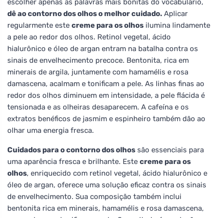
escolher apenas as palavras mais bonitas do vocabulário,
dê ao contorno dos olhos o melhor cuidado.
Aplicar
regularmente este
creme para os olhos
ilumina lindamente
a pele ao redor dos olhos. Retinol vegetal, ácido
hialurônico e óleo de argan entram na batalha contra os
sinais de envelhecimento precoce. Bentonita, rica em
minerais de argila, juntamente com hamamélis e rosa
damascena, acalmam e tonificam a pele. As linhas finas ao
redor dos olhos diminuem em intensidade, a pele flácida é
tensionada e as olheiras desaparecem. A cafeína e os
extratos benéficos de jasmim e espinheiro também dão ao
olhar uma energia fresca.
Cuidados para o contorno dos olhos
são essenciais para
uma aparência fresca e brilhante. Este
creme para os
olhos
, enriquecido com retinol vegetal, ácido hialurônico e
óleo de argan, oferece uma solução eficaz contra os sinais
de envelhecimento. Sua composição também inclui
bentonita rica em minerais, hamamélis e rosa damascena,