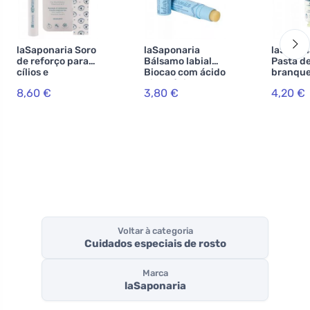
laSaponaria Soro
laSaponaria
laSapon
de reforço para
Bálsamo labial
Pasta d
cílios e
Biocao com ácido
branqu
sobrancelhas BIO
hialurónico BIO
WonderW
8,60 €
3,80 €
4,20 €
(10 ml)
(5,7 ml)
BIO de 
carvão 
(75 ml)
Voltar à categoria
Cuidados especiais de rosto
Marca
laSaponaria