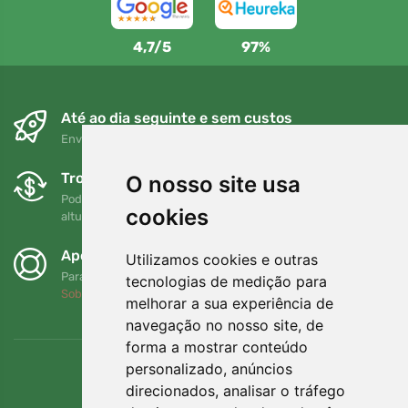
4,7/5
97%
Até ao dia seguinte e sem custos
Envio gratuito para encomendas superiores a 80 EUR
Trocas e devoluções gratuitas
O nosso site usa
Pode devolver ou trocar a sua encomenda em qualquer
cookies
altura no prazo de 90 dias
Apoiamos a Trees.org
Utilizamos cookies e outras
Para cada encomenda plantamos uma árvore! Leia mais
tecnologias de medição para
Sobre nós
.
melhorar a sua experiência de
navegação no nosso site, de
forma a mostrar conteúdo
personalizado, anúncios
direcionados, analisar o tráfego