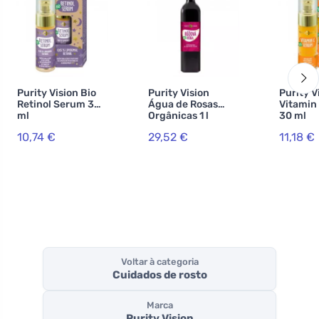
Purity Vision Bio
Purity Vision
Purity V
Retinol Serum 30
Água de Rosas
Vitamin
ml
Orgânicas 1 l
30 ml
10,74 €
29,52 €
11,18 €
Voltar à categoria
Cuidados de rosto
Marca
Purity Vision