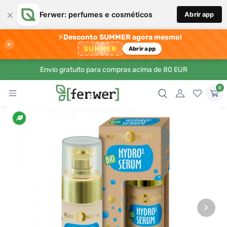
×
Ferwer: perfumes e cosméticos
Abrir app
⚡
Desconto SUMMER agora mesmo!
×
SUMMER
Abrir app
Envio gratuito para compras acima de 80 EUR
0
›