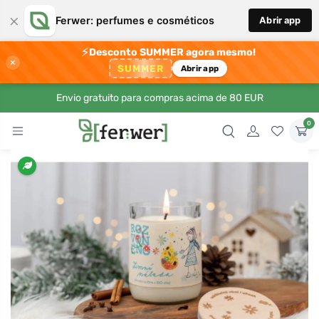
×
Ferwer: perfumes e cosméticos
Abrir app
⚡
Desconto SUMMER agora mesmo!
×
SUMMER
Abrir app
Envio gratuito para compras acima de 80 EUR
0