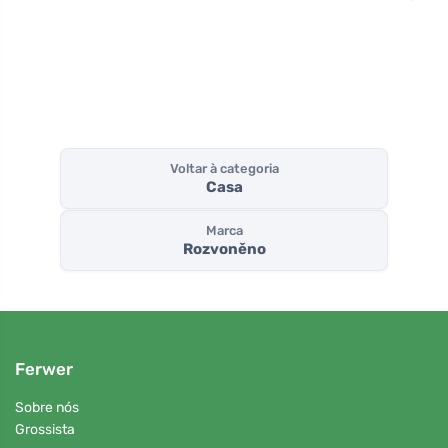
cabelo
com queratina
moscada
vegetal
baunilh
Voltar à categoria
Casa
Marca
Rozvoněno
Ferwer
Sobre nós
Grossista