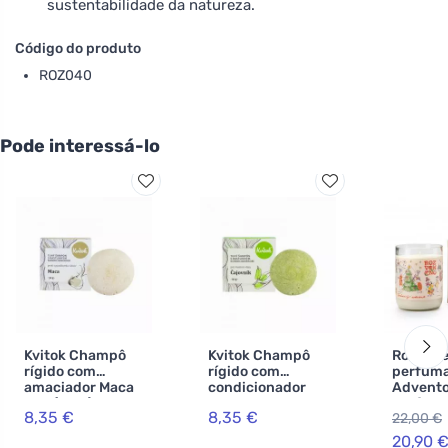
sustentabilidade da natureza.
Código do produto
ROZ040
Pode interessá-lo
Kvitok Champô
Kvitok Champô
Rozvoně
rígido com
rígido com
perfuma
amaciador Maca
condicionador
Advent
XXL (50 g) -
para cabelos
perfuma
8,35 €
8,35 €
22,00 €
estimula o
oleosos Árvore de
ml) - c
crescimento do
Chá XXL (50 g) -
amêndoa
20,90 