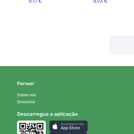
8,17 €
8,93 €
Ferwer
Sobre nós
Grossista
Descarregue a aplicação
Download on the
App Store