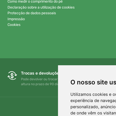
Como medir o comprimento do pé
Declaração sobre a utilização de cookies
Protecção de dados pessoais
Impressão
Cookies
Trocas e devoluções gratuitas
Pode devolver ou trocar a sua encomenda em qualquer
O nosso site u
altura no prazo de 90 dias
Utilizamos cookies e o
experiência de navega
personalizado, anúncios
de onde vêm os visitan