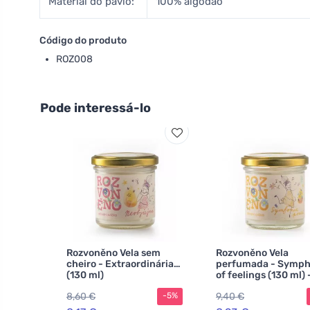
Material do pavio:
100% algodão
Código do produto
ROZ008
Pode interessá-lo
Rozvoněno Vela sem
Rozvoněno Vela
cheiro - Extraordinária
perfumada - Symp
(130 ml)
of feelings (130 ml) 
com lavanda e ylan
8,60 €
9,40 €
-5%
ylang