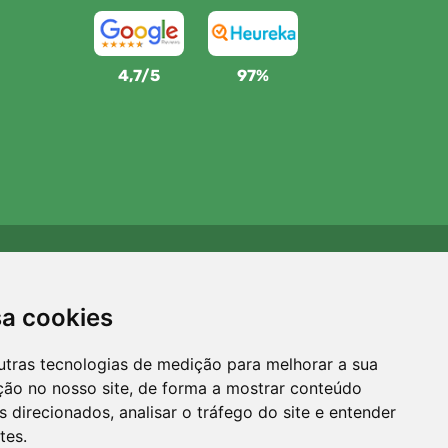
4,7/5
97%
Apoiamos a Trees.org
Para cada encomenda plantamos uma árvore! Leia mais
sa cookies
Sobre nós
.
utras tecnologias de medição para melhorar a sua
ção no nosso site, de forma a mostrar conteúdo
 direcionados, analisar o tráfego do site e entender
tes.