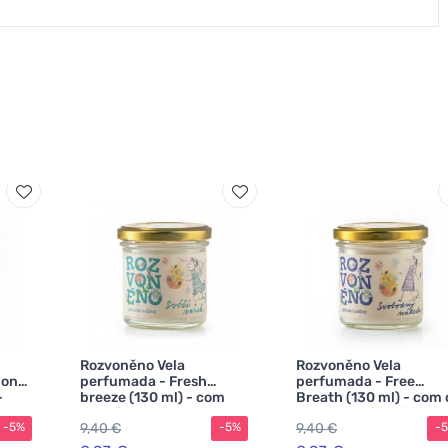
Rozvoněno Vela
Rozvoněno Vela
hony
perfumada - Fresh
perfumada - Free
-
breeze (130 ml) - com
Breath (130 ml) - com 
g-
eucalipto e limão
aroma do pinheiro
9,40 €
9,40 €
-5%
-5%
-
silvestre