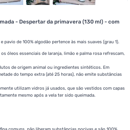
mada - Despertar da primavera (130 ml) - com
 e pavio de 100% algodão pertence às mais suaves (grau 1).
s óleos essenciais de laranja, limão e palma rosa refrescam,
utos de origem animal ou ingredientes sintéticos. Em
etade do tempo extra (até 25 horas), não emite substâncias
emente utilizam vidros já usados, que são vestidos com capas
eitamente mesmo após a vela ter sido queimada.
afina comuns, não liberam substâncias nocivas e são 100%