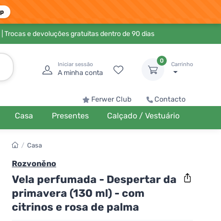
pp
| Trocas e devoluções gratuitas dentro de 90 dias
0
Iniciar sessão
Carrinho
A minha conta
Ferwer Club
Contacto
Casa
Presentes
Calçado / Vestuário
/
Casa
Rozvoněno
Vela perfumada - Despertar da
primavera (130 ml) - com
citrinos e rosa de palma