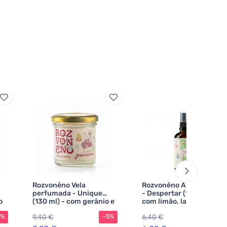
Rozvoněno Vela
Rozvoněno Ambientador
perfumada - Unique
- Despertar (100 ml) -
o
(130 ml) - com gerânio e
com limão, laranja e rosa
rosa de palmeira
de palma
9,40 €
6,40 €
5%
-5%
-5%