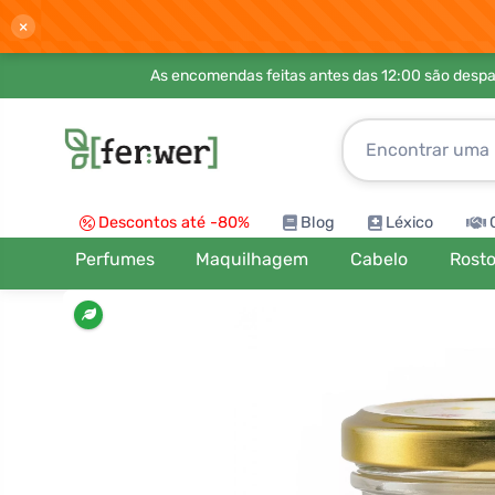
×
As encomendas feitas antes das 12:00 são desp
Descontos até -80%
Blog
Léxico
Perfumes
Maquilhagem
Cabelo
Rost