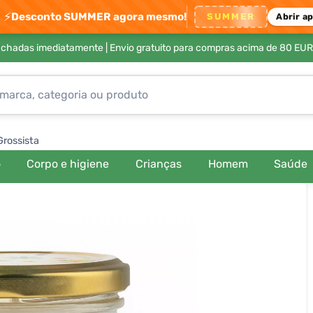
⚡
Desconto SUMMER agora mesmo!
SUMMER
Abrir a
achadas imediatamente |
Envio gratuito para compras acima de 80 EUR
Grossista
o
Corpo e higiene
Crianças
Homem
Saúde