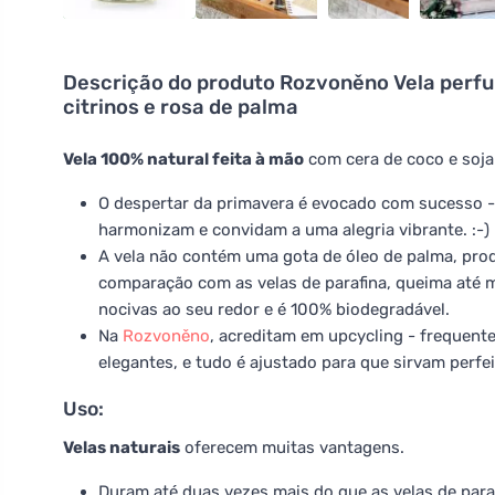
Descrição do produto
Rozvoněno Vela perfu
citrinos e rosa de palma
Vela 100% natural feita à mão
com cera de coco e soja
O despertar da primavera é evocado com sucesso - o
harmonizam e convidam a uma alegria vibrante. :-)
A vela não contém uma gota de óleo de palma, prod
comparação com as velas de parafina, queima até m
nocivas ao seu redor e é 100% biodegradável.
Na
Rozvoněno
, acreditam em upcycling - frequent
elegantes, e tudo é ajustado para que sirvam perf
Uso:
Velas naturais
oferecem muitas vantagens.
Duram até duas vezes mais do que as velas de par