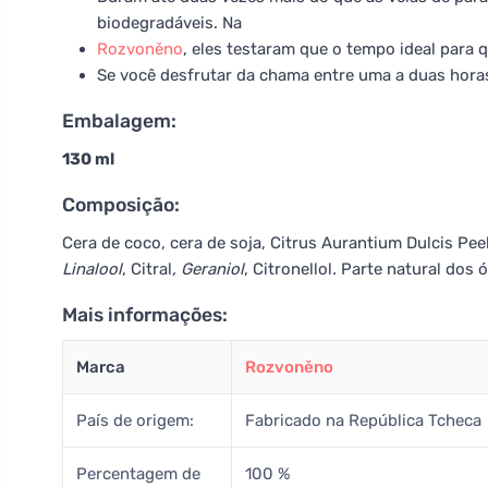
biodegradáveis. Na
Rozvoněno
, eles testaram que o tempo ideal para 
Se você desfrutar da chama entre uma a duas horas 
Embalagem:
130 ml
Composição:
Cera de coco, cera de soja, Citrus Aurantium Dulcis Pee
Linalool
, Citral
, Geraniol
, Citronellol
.
Parte natural dos ó
Mais informações:
Marca
Rozvoněno
País de origem:
Fabricado na República Tcheca
Percentagem de
100 %