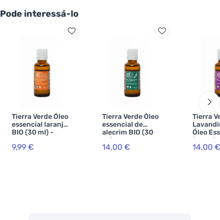
Pode interessá-lo
Tierra Verde Óleo
Tierra Verde Óleo
Tierra V
essencial laranja
essencial de
Lavandi
BIO (30 ml) -
alecrim BIO (30
Óleo Ess
melhorador de
ml) -
(30 ml) 
9,99 €
14,00 €
14,00 
humor
impulsionador da
universa
vitalidade