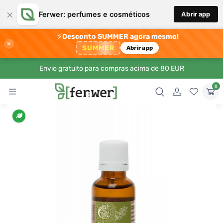
×
Ferwer: perfumes e cosméticos
Abrir app
⚡
Desconto SUMMER agora mesmo!
×
SUMMER
Abrir app
Envio gratuito para compras acima de 80 EUR
0