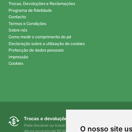
Trocas, Devoluções e Reclamações
Programa de fidelidade
Contacto
Termos e Condições
Sobre nós
Como medir o comprimento do pé
Declaração sobre a utilização de cookies
Protecção de dados pessoais
Impressão
Cookies
Trocas e devoluções gratuitas
Pode devolver ou trocar a sua encomenda em qualquer
O nosso site u
altura no prazo de 90 dias