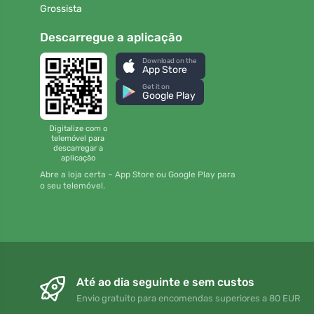
Grossista
Descarregue a aplicação
Download on the
App Store
Get it on
Google Play
Digitalize com o
telemóvel para
descarregar a
aplicação
Abre a loja certa – App Store ou Google Play para
o seu telemóvel.
Até ao dia seguinte e sem custos
Envio gratuito para encomendas superiores a 80 EUR