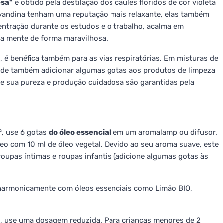
esa"
é obtido pela destilação dos caules floridos de cor violeta
avandina tenham uma reputação mais relaxante, elas também
entração durante os estudos e o trabalho, acalma em
a mente de forma maravilhosa.
, é benéfica também para as vias respiratórias. Em misturas de
ode também adicionar algumas gotas aos produtos de limpeza
e sua pureza e produção cuidadosa são garantidas pela
, use 6 gotas
do óleo essencial
em um aromalamp ou difusor.
o com 10 ml de óleo vegetal. Devido ao seu aroma suave, este
oupas íntimas e roupas infantis (adicione algumas gotas às
a harmonicamente com óleos essenciais como Limão BIO,
as, use uma dosagem reduzida. Para crianças menores de 2