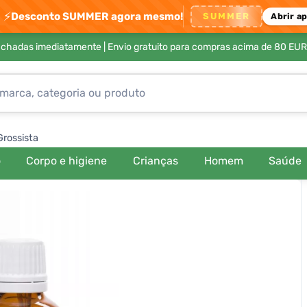
⚡
Desconto SUMMER agora mesmo!
SUMMER
Abrir a
achadas imediatamente |
Envio gratuito para compras acima de 80 EUR
Grossista
o
Corpo e higiene
Crianças
Homem
Saúde