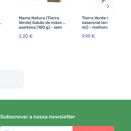
Mama Natura (Tierra
Tierra Verde Óleo
Verde) Sabão de mãos de
essencial laranja BIO (30
azeitona (100 g) - sem
ml) - melhorador de
óleo de palma
humor
2,20 €
9,99 €
Subscrever a nossa newsletter