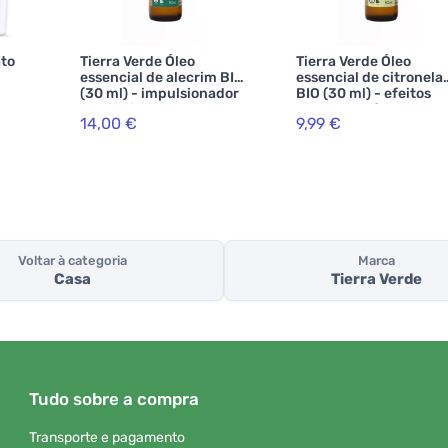
ato
Tierra Verde Óleo
Tierra Verde Óleo
essencial de alecrim BIO
essencial de citronela
(30 ml) - impulsionador
BIO (30 ml) - efeitos
da vitalidade
repelentes fortes
14,00 €
9,99 €
Voltar à categoria
Marca
Casa
Tierra Verde
Tudo sobre a compra
Transporte e pagamento