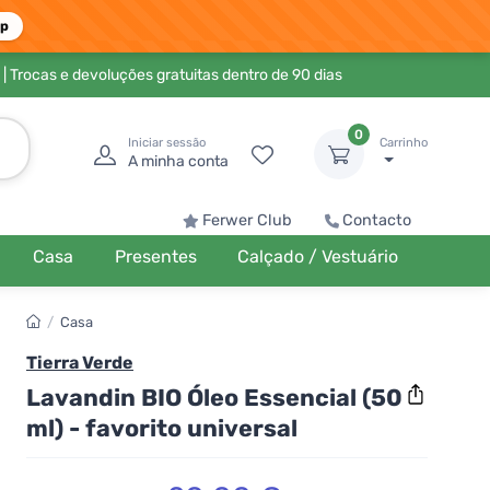
pp
| Trocas e devoluções gratuitas dentro de 90 dias
0
Iniciar sessão
Carrinho
A minha conta
Ferwer Club
Contacto
Casa
Presentes
Calçado / Vestuário
/
Casa
Tierra Verde
Lavandin BIO Óleo Essencial (50
ml) - favorito universal