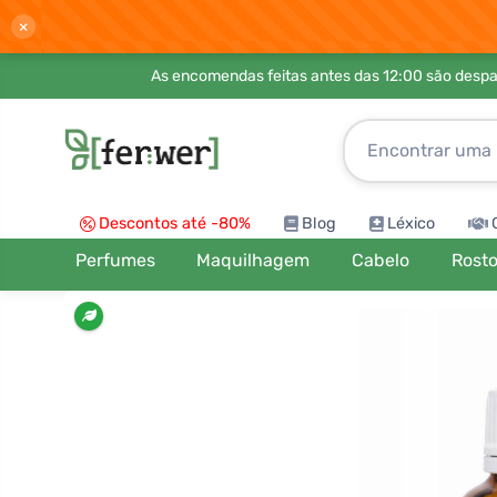
×
As encomendas feitas antes das 12:00 são desp
Descontos até -80%
Blog
Léxico
Perfumes
Maquilhagem
Cabelo
Rost