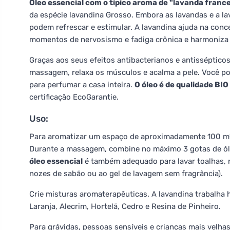
Óleo essencial com o típico aroma de "lavanda franc
da espécie lavandina Grosso. Embora as lavandas e a l
podem refrescar e estimular. A lavandina ajuda na conc
momentos de nervosismo e fadiga crônica e harmoniza 
Graças aos seus efeitos antibacterianos e antissépticos
massagem, relaxa os músculos e acalma a pele. Você p
para perfumar a casa inteira.
O óleo é de qualidade BIO
certificação EcoGarantie.
Uso:
Para aromatizar um espaço de aproximadamente 100 m²
Durante a massagem, combine no máximo 3 gotas de óle
óleo essencial
é também adequado para lavar toalhas, r
nozes de sabão ou ao gel de lavagem sem fragrância).
Crie misturas aromaterapêuticas. A lavandina trabalh
Laranja, Alecrim, Hortelã, Cedro e Resina de Pinheiro.
Para grávidas, pessoas sensíveis e crianças mais velh