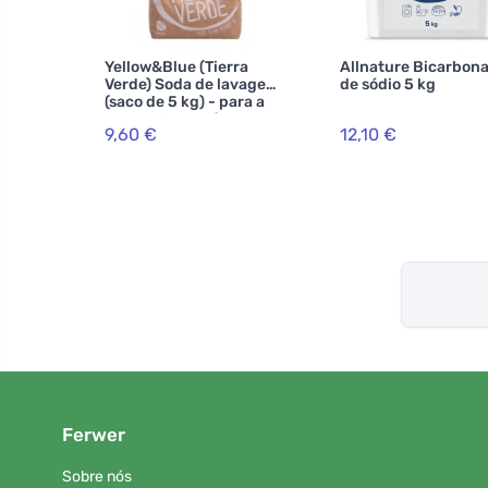
Yellow&Blue (Tierra
Allnature Bicarbon
Verde) Soda de lavagem
de sódio 5 kg
(saco de 5 kg) - para a
produção de pó
9,60 €
12,10 €
artesanal
Ferwer
Sobre nós