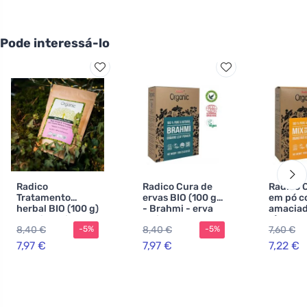
Pode interessá-lo
Radico
Radico Cura de
Radico
Tratamento
ervas BIO (100 g)
em pó 
herbal BIO (100 g)
- Brahmi - erva
amaciad
- Bhringraj - para
da juventude
g) - Aml
8,40 €
8,40 €
7,60 €
-5%
-5%
crescimento de
Shikaka
cabelo
7,97 €
7,97 €
7,22 €