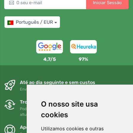
Iniciar Sessão
Português / EUR
4,7/5
97%
Até ao dia seguinte e sem custos
Envio gratuito para encomendas superiores a 80 EUR
Trocas e devoluções gratuitas
O nosso site usa
Pode devolver ou trocar a sua encomenda em qualquer
cookies
altura no prazo de 90 dias
Apoiamos a Trees.org
Utilizamos cookies e outras