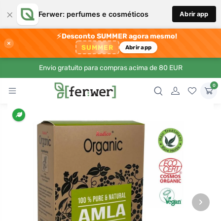
×
Ferwer: perfumes e cosméticos
Abrir app
⚡
Desconto SUMMER agora mesmo!
×
SUMMER
Abrir app
Envio gratuito para compras acima de 80 EUR
0
›