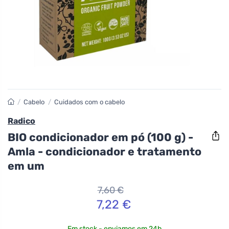
/
Cabelo
/
Cuidados com o cabelo
Radico
BIO condicionador em pó (100 g) -
Amla - condicionador e tratamento
em um
7,60 €
7,22 €
Em stock - enviamos em 24h