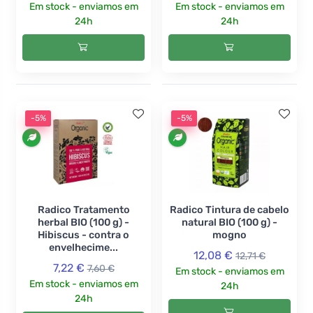
Em stock - enviamos em
Em stock - enviamos em
24h
24h
-5%
-5%
Radico Tratamento
Radico Tintura de cabelo
herbal BIO (100 g) -
natural BIO (100 g) -
Hibiscus - contra o
mogno
envelhecime...
12,08 €
12,71 €
7,22 €
7,60 €
Em stock - enviamos em
Em stock - enviamos em
24h
24h