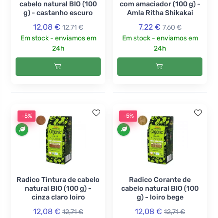
cabelo natural BIO (100
com amaciador (100 g) -
g) - castanho escuro
Amla Ritha Shikakai
12,08 €
7,22 €
12,71 €
7,60 €
Em stock - enviamos em
Em stock - enviamos em
24h
24h
-5%
-5%
Radico Tintura de cabelo
Radico Corante de
natural BIO (100 g) -
cabelo natural BIO (100
cinza claro loiro
g) - loiro bege
12,08 €
12,08 €
12,71 €
12,71 €