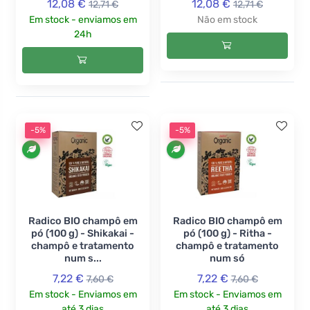
12,08 €
12,08 €
12,71 €
12,71 €
Em stock - enviamos em
Não em stock
24h
-5%
-5%
Radico BIO champô em
Radico BIO champô em
pó (100 g) - Shikakai -
pó (100 g) - Ritha -
champô e tratamento
champô e tratamento
num s...
num só
7,22 €
7,22 €
7,60 €
7,60 €
Em stock - Enviamos em
Em stock - Enviamos em
até 3 dias
até 3 dias