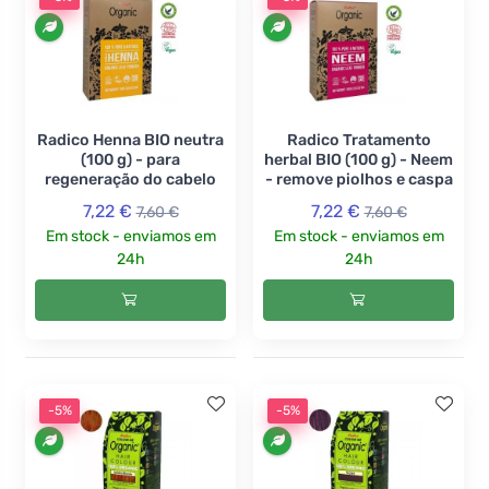
Radico Henna BIO neutra
Radico Tratamento
(100 g) - para
herbal BIO (100 g) - Neem
regeneração do cabelo
- remove piolhos e caspa
7,22 €
7,22 €
7,60 €
7,60 €
Em stock - enviamos em
Em stock - enviamos em
24h
24h
-5%
-5%