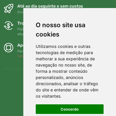
Até ao dia seguinte e sem custos
Envio gratuito para encomendas superiores a 80 EUR
Trocas e devoluções gratuitas
O nosso site usa
Pode devolver ou trocar a sua encomenda em qualquer
cookies
altura no prazo de 90 dias
Apoiamos a Trees.org
Utilizamos cookies e outras
Para cada encomenda plantamos uma árvore! Leia mais
tecnologias de medição para
Sobre nós
.
melhorar a sua experiência de
navegação no nosso site, de
forma a mostrar conteúdo
personalizado, anúncios
direcionados, analisar o tráfego
do site e entender de onde vêm
os visitantes.
Concordo