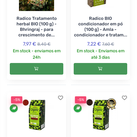
Radico Tratamento
Radico BIO
herbal BIO (100 g) -
condicionador em pó
Bhringraj - para
(100 g) - Amla -
crescimento de...
condicionador e tratam...
7,97 €
7,22 €
8,40 €
7,60 €
Em stock - enviamos em
Em stock - Enviamos em
24h
até 3 dias
-5%
-5%