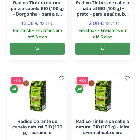
Radico Tintura natural
Radico Tintura de cabelo
para o cabelo BIO (100 g)
natural BIO (100 g) -
- Borgonha - para a s...
preto - para a saúde, b...
12,08 €
12,08 €
12,71 €
12,71 €
Em stock - Enviamos em
Em stock - Enviamos em
até 3 dias
até 3 dias
-5%
-5%
Radico Corante de
Radico Tintura de cabelo
cabelo natural BIO (100
natural BIO (100 g) - loira
g) - caramelo
avermelhada clara