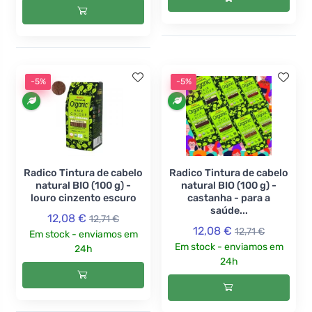
-5%
-5%
Radico Tintura de cabelo
Radico Tintura de cabelo
natural BIO (100 g) -
natural BIO (100 g) -
louro cinzento escuro
castanha - para a
saúde...
12,08 €
12,71 €
12,08 €
12,71 €
Em stock - enviamos em
Em stock - enviamos em
24h
24h