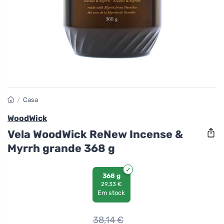
/
Casa
WoodWick
Vela WoodWick ReNew Incense &
Myrrh grande 368 g
368 g
29,33 €
Em stock
38,14
€