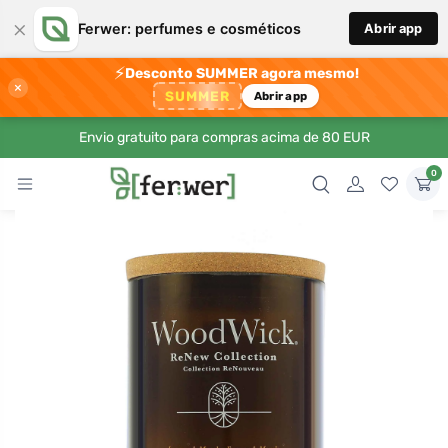
×
Ferwer: perfumes e cosméticos
Abrir app
⚡
Desconto SUMMER agora mesmo!
×
SUMMER
Abrir app
Envio gratuito para compras acima de 80 EUR
0