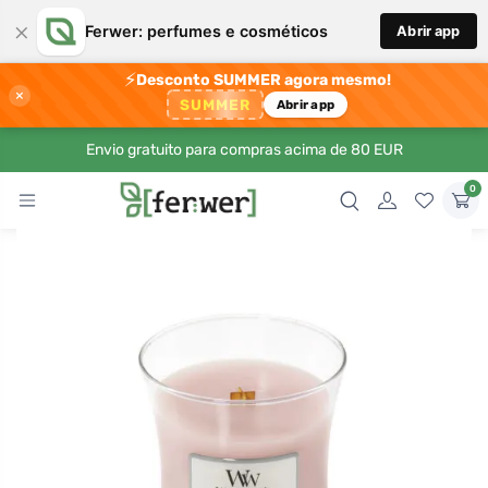
×
Ferwer: perfumes e cosméticos
Abrir app
⚡
Desconto SUMMER agora mesmo!
×
SUMMER
Abrir app
Envio gratuito para compras acima de 80 EUR
0