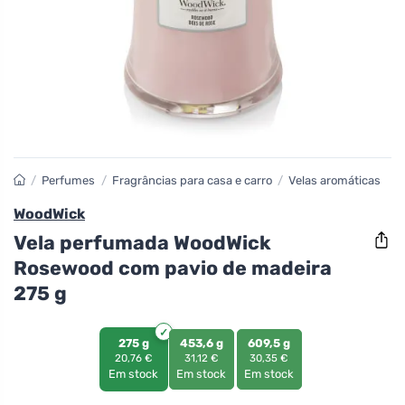
/
Perfumes
/
Fragrâncias para casa e carro
/
Velas aromáticas
WoodWick
Vela perfumada WoodWick
Rosewood com pavio de madeira
275 g
275 g
453,6 g
609,5 g
20,76 €
31,12 €
30,35 €
Em stock
Em stock
Em stock