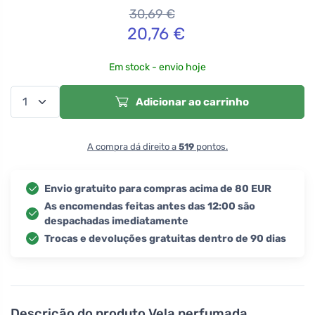
30,69
€
20,76
€
Em stock - envio hoje
Adicionar ao carrinho
A compra dá direito a
519
pontos.
Envio gratuito para compras acima de 80 EUR
As encomendas feitas antes das 12:00 são
despachadas imediatamente
Trocas e devoluções gratuitas dentro de 90 dias
Descrição do produto
Vela perfumada