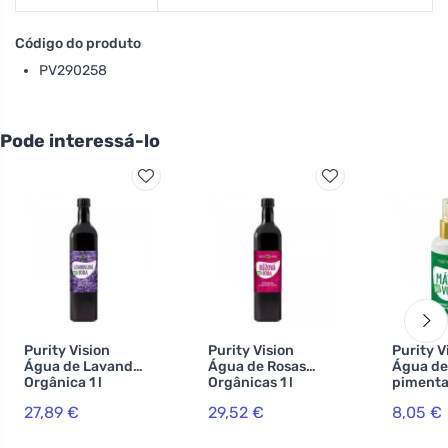
Código do produto
PV290258
Pode interessá-lo
Purity Vision
Purity Vision
Purity V
Água de Lavanda
Água de Rosas
Água de
Orgânica 1 l
Orgânicas 1 l
pimenta
100 ml
27,89 €
29,52 €
8,05 €