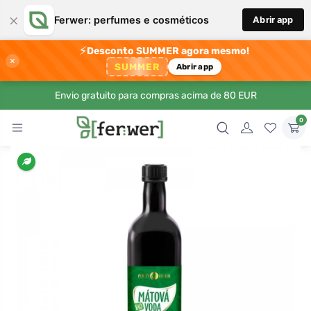
×
Ferwer: perfumes e cosméticos
Abrir app
⚡
Desconto SUMMER agora mesmo!
×
SUMMER
Abrir app
Envio gratuito para compras acima de 80 EUR
0