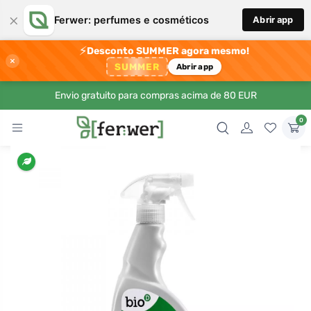
×
Ferwer: perfumes e cosméticos
Abrir app
⚡
Desconto SUMMER agora mesmo!
×
SUMMER
Abrir app
Envio gratuito para compras acima de 80 EUR
0