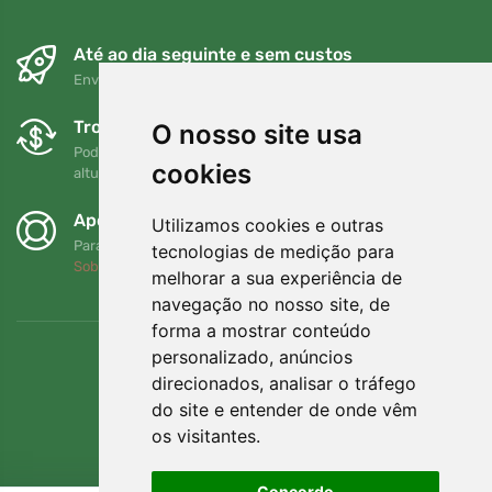
Até ao dia seguinte e sem custos
Envio gratuito para encomendas superiores a 80 EUR
Trocas e devoluções gratuitas
O nosso site usa
Pode devolver ou trocar a sua encomenda em qualquer
cookies
altura no prazo de 90 dias
Apoiamos a Trees.org
Utilizamos cookies e outras
Para cada encomenda plantamos uma árvore! Leia mais
tecnologias de medição para
Sobre nós
.
melhorar a sua experiência de
navegação no nosso site, de
forma a mostrar conteúdo
personalizado, anúncios
direcionados, analisar o tráfego
do site e entender de onde vêm
os visitantes.
Concordo