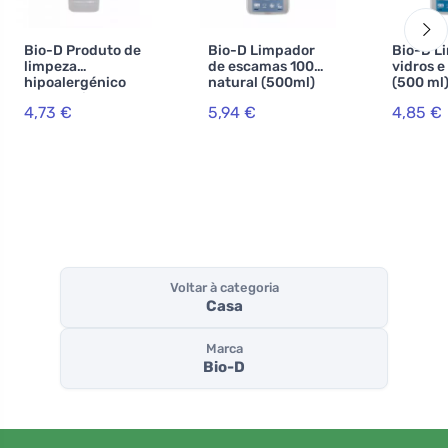
Bio-D Produto de
Bio-D Limpador
Bio-D L
limpeza
de escamas 100%
vidros e
hipoalergénico
natural (500ml)
(500 ml
para sanitas com
4,73 €
5,94 €
4,85 €
aroma a cedro e
pinho
Voltar à categoria
Casa
Marca
Bio-D