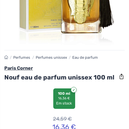
/
Perfumes
/
Perfumes unissex
/
Eau de parfum
Paris Corner
Nouf eau de parfum unissex 100 ml
100 ml
16,36 €
Em stock
24,59
€
16,36
€