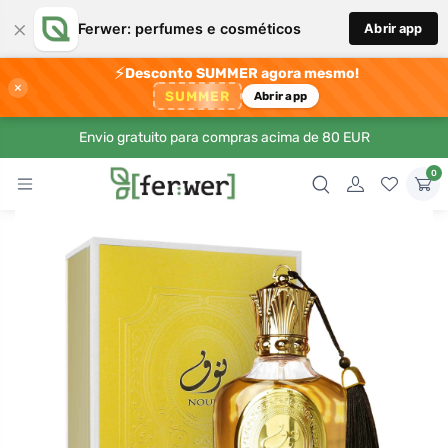
×
Ferwer: perfumes e cosméticos
Abrir app
⚡
Desconto SUMMER agora mesmo!
×
SUMMER
Abrir app
Envio gratuito para compras acima de 80 EUR
0