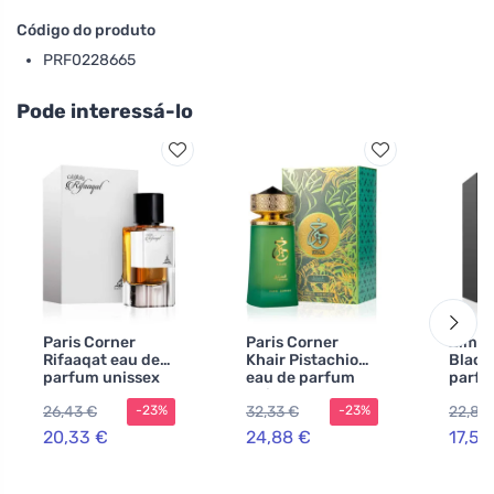
Código do produto
PRF0228665
Pode interessá-lo
Paris Corner
Paris Corner
Zimay
Rifaaqat eau de
Khair Pistachio
Black
parfum unissex
eau de parfum
parfu
85 ml
unissex 100 ml
homen
26,43 €
32,33 €
22,80
-23%
-23%
20,33 €
24,88 €
17,52