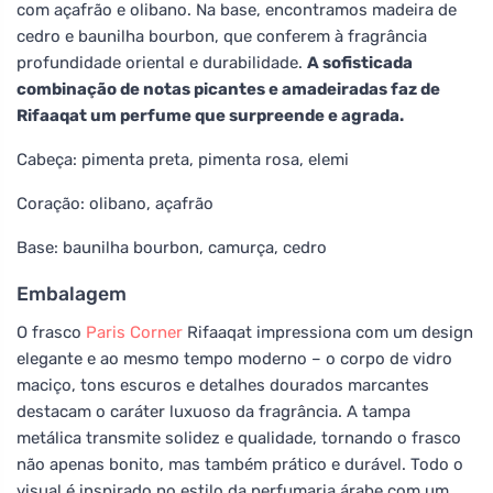
com açafrão e olibano. Na base, encontramos madeira de
cedro e baunilha bourbon, que conferem à fragrância
profundidade oriental e durabilidade.
A sofisticada
combinação de notas picantes e amadeiradas faz de
Rifaaqat um perfume que surpreende e agrada.
Cabeça: pimenta preta, pimenta rosa, elemi
Coração: olibano, açafrão
Base: baunilha bourbon, camurça, cedro
Embalagem
O frasco
Paris Corner
Rifaaqat impressiona com um design
elegante e ao mesmo tempo moderno – o corpo de vidro
maciço, tons escuros e detalhes dourados marcantes
destacam o caráter luxuoso da fragrância. A tampa
metálica transmite solidez e qualidade, tornando o frasco
não apenas bonito, mas também prático e durável. Todo o
visual é inspirado no estilo da perfumaria árabe com um