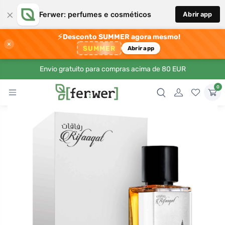
×
Ferwer: perfumes e cosméticos
Abrir app
⚡
Desconto SUMMER agora mesmo!
×
SUMMER
Abrir app
Envio gratuito para compras acima de 80 EUR
0