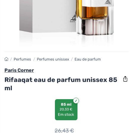
/
Perfumes
/
Perfumes unissex
/
Eau de parfum
Paris Corner
Rifaaqat eau de parfum unissex 85
ml
85 ml
20,33 €
Em stock
26,43
€