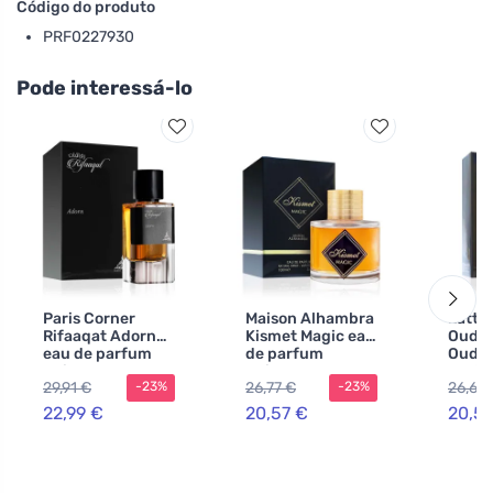
Código do produto
PRF0227930
Pode interessá-lo
Paris Corner
Maison Alhambra
Latta
Rifaaqat Adorn
Kismet Magic eau
Oudh 
eau de parfum
de parfum
Oud e
unissex 85 ml
unissex 100 ml
parfu
29,91 €
26,77 €
26,67 
-23%
-23%
100 m
22,99 €
20,57 €
20,5