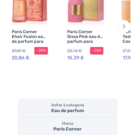
Paris Corner
Paris Corner
Paris
Khair Fusion eau
Qissa Pink eau de
Taske
de parfum para
parfum para
Casca
mulheres 100 ml
mulheres 100 ml
parfu
29,81 €
20,76 €
27,06 
-30%
-26%
mulhe
20,86 €
15,39 €
17,96
Voltar à categoria
Eau de parfum
Marca
Paris Corner