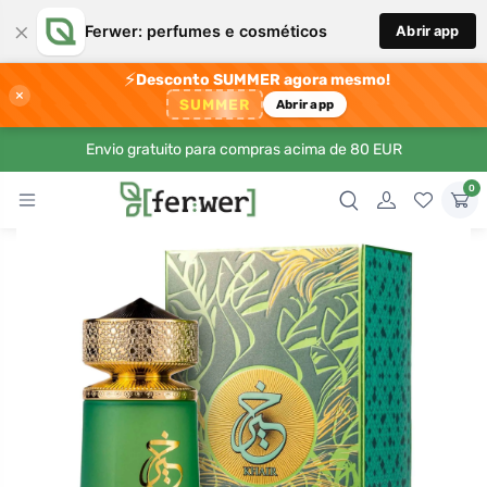
×
Ferwer: perfumes e cosméticos
Abrir app
⚡
Desconto SUMMER agora mesmo!
×
SUMMER
Abrir app
Envio gratuito para compras acima de 80 EUR
0