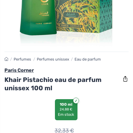
/
Perfumes
/
Perfumes unissex
/
Eau de parfum
Paris Corner
Khair Pistachio eau de parfum
unissex 100 ml
100 ml
24,88 €
Em stock
32,33
€