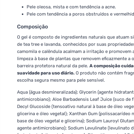
Pele oleosa, mista e com tendência a acne.
Pele com tendência a poros obstruídos e vermelhid
Composição
O gel é composto de ingredientes naturais que atuam s
de tea tree e lavanda, conhecidos por suas propriedades
camomila e calêndula acalmam a irritação e promovem a
limpeza à base de plantas que removem eficazmente a 
barreira protetora natural da pele.
A composição cuida
suavidade para uso diário.
O produto não contém fragr
escolha segura mesmo para pele sensível.
Aqua (água desmineralizada); Glycerin (agente hidratant
antimicrobiano); Aloe Barbadensis Leaf Juice (suco de f
Decyl Glucoside (tensoativo natural à base de óleo veget
glicerina e óleo vegetal); Xanthan Gum (polissacarídeo n
base de óleo vegetal e glicerina); Sodium Lauroyl Gluta
agente antimicrobiano); Sodium Levulinate (levulinato d