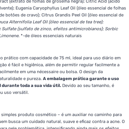
act (extrato de folhas de groselha negra); Citric Acid (ácido
olvente); Eugenia Caryophyllus Leaf Oil (óleo essencial de folhas
de botões de cravo); Citrus Grandis Peel Oil (óleo essencial de
uca Alternifolia Leaf Oil (óleo essencial de tea tree);
 Sulfate (sulfato de zinco, efeitos antimicrobianos); Sorbic
 Limonene
. *-de óleos essenciais naturais
prático com capacidade de 75 ml, ideal para uso diário em
ão é fácil e higiênica, além de permitir regular facilmente a
facilmente em uma nécessaire ou bolsa. O design da
naturalidade e pureza.
A embalagem prática garante o uso
durante toda a sua vida útil.
Devido ao seu tamanho, é
 uso versátil.
simples produto cosmético – é um auxiliar no caminho para
uem busca um cuidado natural, suave e eficaz contra a acne. O
ra pele problemática, intensificando ainda mais os efeitos.