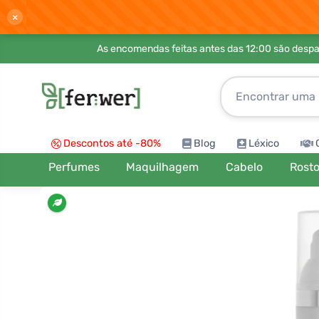
×
As encomendas feitas antes das 12:00 são desp
Descontos até -80%
Blog
Léxico
Perfumes
Maquilhagem
Cabelo
Rost