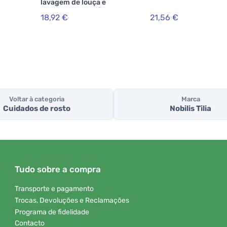
lavagem de louça e
artigos para bebés - lata
18,92 €
21,56 €
(5 L)
Voltar à categoria
Marca
Cuidados de rosto
Nobilis Tilia
Tudo sobre a compra
Transporte e pagamento
Trocas, Devoluções e Reclamações
Programa de fidelidade
Contacto