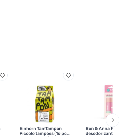
a
Einhorn TamTampon
Ben & Anna Recarga de
Piccolo tampões (16 pcs)
desodorizante em stick