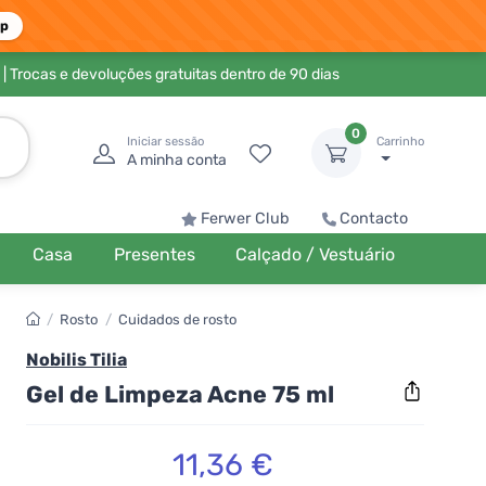
pp
| Trocas e devoluções gratuitas dentro de 90 dias
0
Iniciar sessão
Carrinho
A minha conta
Ferwer Club
Contacto
Casa
Presentes
Calçado / Vestuário
/
Rosto
/
Cuidados de rosto
Nobilis Tilia
Gel de Limpeza Acne 75 ml
11,36 €