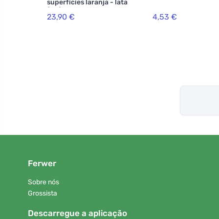
superfícies laranja - lata
(5 L)
23,90 €
4,53 €
Ferwer
Sobre nós
Grossista
Descarregue a aplicação