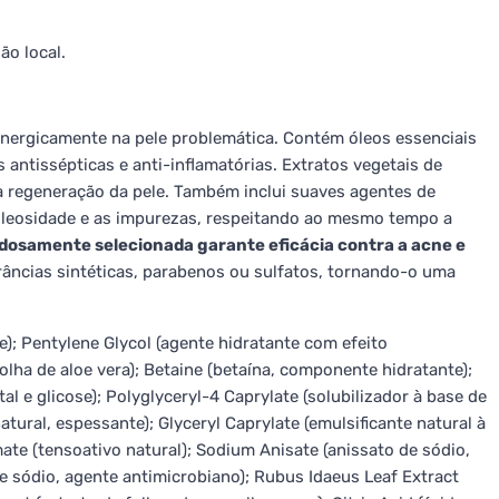
ão local.
inergicamente na pele problemática. Contém óleos essenciais
 antissépticas e anti-inflamatórias. Extratos vegetais de
 regeneração da pele. Também inclui suaves agentes de
oleosidade e as impurezas, respeitando ao mesmo tempo a
dosamente selecionada garante eficácia contra a acne e
âncias sintéticas, parabenos ou sulfatos, tornando-o uma
e); Pentylene Glycol (agente hidratante com efeito
olha de aloe vera); Betaine (betaína, componente hidratante);
al e glicose); Polyglyceryl-4 Caprylate (solubilizador à base de
atural, espessante); Glyceryl Caprylate (emulsificante natural à
mate (tensoativo natural); Sodium Anisate (anissato de sódio,
e sódio, agente antimicrobiano); Rubus Idaeus Leaf Extract