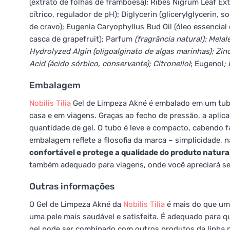
(extrato de folhas de framboesa); Ribes Nigrum Leaf Extr
cítrico, regulador de pH); Diglycerin (glicerylglycerin, s
de cravo); Eugenia Caryophyllus Bud Oil (óleo essencial 
casca de grapefruit); Parfum
(fragrância natural); Melale
Hydrolyzed Algin (oligoalginato de algas marinhas); Zinc
Acid (ácido sórbico, conservante); Citronellol
; Eugenol
;
Embalagem
Nobilis Tilia
Gel de Limpeza Akné é embalado em um tubo 
casa e em viagens. Graças ao fecho de pressão, a aplicaç
quantidade de gel. O tubo é leve e compacto, cabendo 
embalagem reflete a filosofia da marca – simplicidade, 
confortável e protege a qualidade do produto natural 
também adequado para viagens, onde você apreciará seu
Outras informações
O Gel de Limpeza Akné da
Nobilis Tilia
é mais do que um 
uma pele mais saudável e satisfeita. É adequado para q
gel pode ser combinado com outros produtos da linha pa