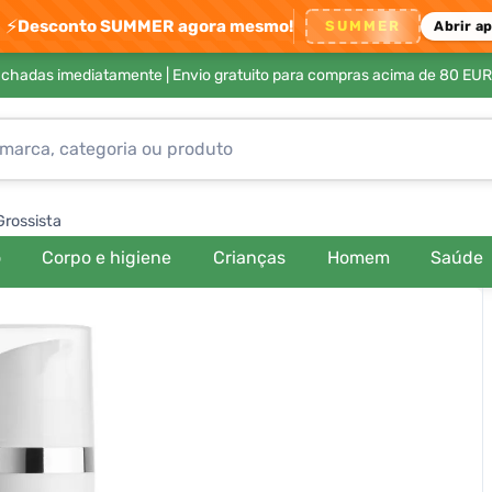
⚡
Desconto SUMMER agora mesmo!
SUMMER
Abrir a
achadas imediatamente |
Envio gratuito para compras acima de 80 EUR
Grossista
o
Corpo e higiene
Crianças
Homem
Saúde