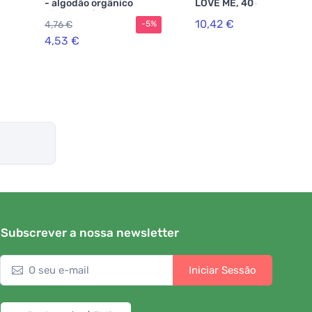
- algodão orgânico
LOVE ME, 40 g
hipoalergénico
10,42 €
4,76 €
-5%
4,53 €
Subscrever a nossa newsletter
Iniciar Sessão