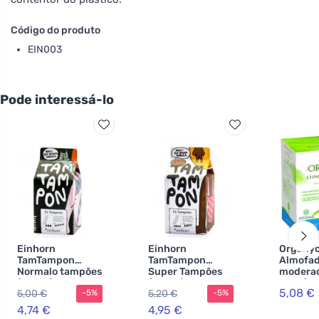
Código do produto
EIN003
Pode interessá-lo
Einhorn
Einhorn
Organy
TamTampon
TamTampon
Almofad
Normalo tampões
Super Tampões
modera
(16 pcs) - algodão
(16 pcs) - algodão
asas (10
5,08 €
5,00 €
5,20 €
-5%
-5%
orgânico
orgânico
100% al
hipoalergénico
hipoalergénico
orgânico
4,74 €
4,95 €