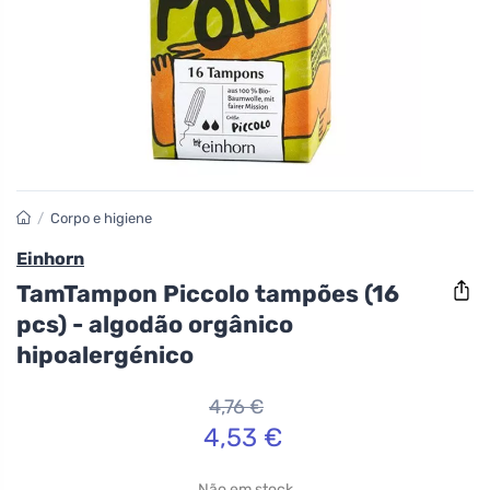
/
Corpo e higiene
Einhorn
TamTampon Piccolo tampões (16
pcs) - algodão orgânico
hipoalergénico
4,76 €
4,53 €
Não em stock