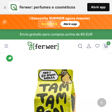
×
Ferwer: perfumes e cosméticos
Abrir app
⚡
Desconto SUMMER agora mesmo!
×
SUMMER
Abrir app
Envio gratuito para compras acima de 80 EUR
0
›