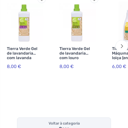
Tierra Verde Gel
Tierra Verde Gel
Tierra V
de lavandaria
de lavandaria
Máquina
com lavanda
com louro
loiça (e
orgânica -
orgânico -
INOVACE
8,00 €
8,00 €
6,00 €
INOVAÇÃO (1 l)
INOVAÇÃO (1 l)
Voltar à categoria