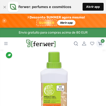
×
Ferwer: perfumes e cosméticos
Abrir app
⚡
Desconto SUMMER agora mesmo!
×
SUMMER
Abrir app
Envio gratuito para compras acima de 80 EUR
0