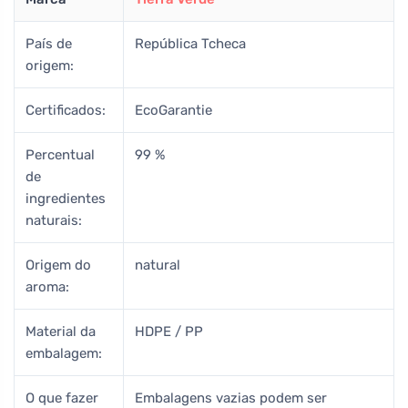
País de
República Tcheca
origem:
Certificados:
EcoGarantie
Percentual
99 %
de
ingredientes
naturais:
Origem do
natural
aroma:
Material da
HDPE / PP
embalagem:
O que fazer
Embalagens vazias podem ser