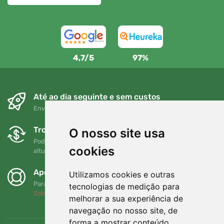
4,7/5
97%
Até ao dia seguinte e sem custos
Envio gratuito para encomendas superiores a 80 EUR
Trocas e devoluções gratuitas
O nosso site usa
Pode devolver ou trocar a sua encomenda em qualquer
cookies
altura no prazo de 90 dias
Apoiamos a Trees.org
Utilizamos cookies e outras
Para cada encomenda plantamos uma árvore! Leia mais
tecnologias de medição para
Sobre nós
.
melhorar a sua experiência de
navegação no nosso site, de
forma a mostrar conteúdo