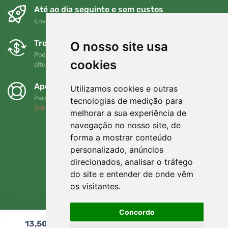
Até ao dia seguinte e sem custos
Envio gratuito para encomendas superiores a 80 EUR
Trocas e devoluções gratuitas
O nosso site usa
Pode devolver ou trocar a sua encomenda em qualquer
cookies
altura no prazo de 90 dias
Apoiamos a Trees.org
Utilizamos cookies e outras
Para cada encomenda plantamos uma árvore! Leia mais
tecnologias de medição para
Sobre nós
.
melhorar a sua experiência de
navegação no nosso site, de
forma a mostrar conteúdo
personalizado, anúncios
direcionados, analisar o tráfego
do site e entender de onde vêm
os visitantes.
Concordo
13,50
€
Adicionar ao carrinho