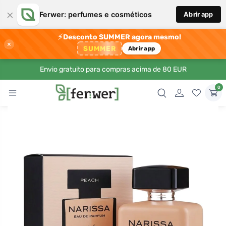
×
Ferwer: perfumes e cosméticos
Abrir app
⚡
Desconto SUMMER agora mesmo!
×
SUMMER
Abrir app
Envio gratuito para compras acima de 80 EUR
0