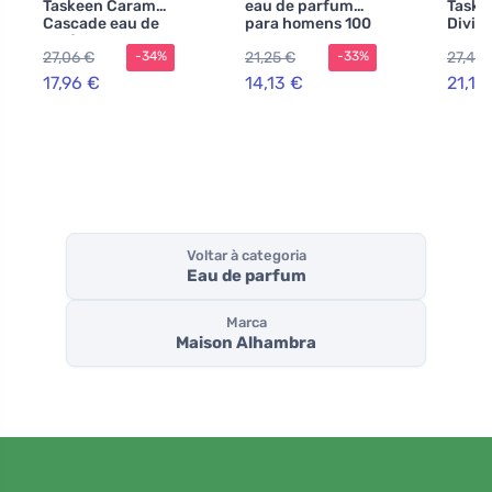
Taskeen Caramel
eau de parfum
Taske
Cascade eau de
para homens 100
Divin
parfum para
ml
parfu
27,06 €
21,25 €
27,49 
-34%
-33%
mulheres 100 ml
100 m
17,96 €
14,13 €
21,15
Voltar à categoria
Eau de parfum
Marca
Maison Alhambra