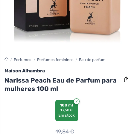
/
Perfumes
/
Perfumes femininos
/
Eau de parfum
Maison Alhambra
Narissa Peach Eau de Parfum para
mulheres 100 ml
100 ml
13,50 €
Em stock
19,84
€