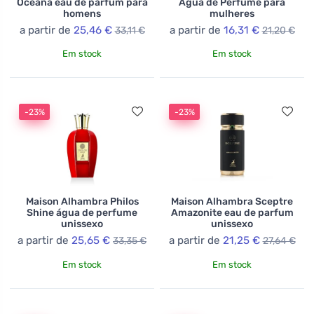
Oceana eau de parfum para
Água de Perfume para
homens
mulheres
a partir de
25,46 €
a partir de
16,31 €
33,11 €
21,20 €
Em stock
Em stock
-23%
-23%
Maison Alhambra Philos
Maison Alhambra Sceptre
Shine água de perfume
Amazonite eau de parfum
unissexo
unissexo
a partir de
25,65 €
a partir de
21,25 €
33,35 €
27,64 €
Em stock
Em stock