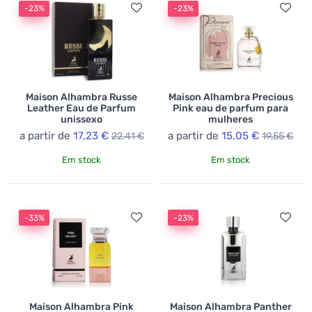
-23%
-23%
Maison Alhambra Russe
Maison Alhambra Precious
Leather Eau de Parfum
Pink eau de parfum para
unissexo
mulheres
a partir de
17,23 €
a partir de
15,05 €
22,41 €
19,55 €
Em stock
Em stock
-33%
-23%
Maison Alhambra Pink
Maison Alhambra Panther