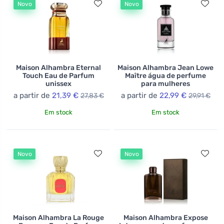
Novo
Novo
primeira qualidade e técnicas de fabricação inovadoras
assegura que cada produto atenda a altos padrões de
qualidade. Maison Alhambra é a escolha ideal para
aqueles que procuram produtos de luxo com caráter
distintivo, refletindo tanto a história quanto as
tendências contemporâneas no design.
Maison Alhambra Eternal
Maison Alhambra Jean Lowe
Touch Eau de Parfum
Maître água de perfume
unissex
para mulheres
a partir de
21,39 €
a partir de
22,99 €
27,83 €
29,91 €
Em stock
Em stock
Novo
Novo
Maison Alhambra La Rouge
Maison Alhambra Expose