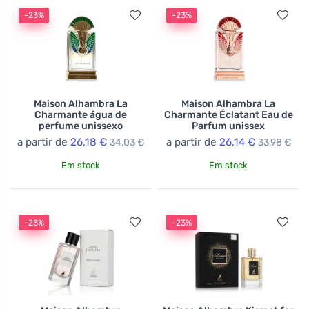
-23%
-23%
Maison Alhambra La
Maison Alhambra La
Charmante água de
Charmante Éclatant Eau de
perfume unissexo
Parfum unissex
a partir de
26,18 €
a partir de
26,14 €
34,03 €
33,98 €
Em stock
Em stock
-23%
-23%