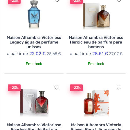
-23%
-23%
Maison Alhambra Victorioso
Maison Alhambra Victorioso
Legacy água de perfume
Heroic eau de parfum para
unissex
homens
a partir de
22,02 €
a partir de
28,51 €
28,65 €
37,07 €
Em stock
Em stock
-23%
-23%
Maison Alhambra Victorioso
Maison Alhambra Victoria
Fearless Eau de Parfum
Flower Rosa Lilium eau de