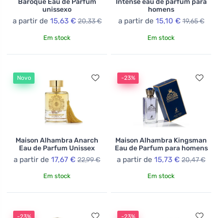
Baroque Eau de Parfum
Intense eau de parfum para
unissexo
homens
a partir de
15,63 €
a partir de
15,10 €
20,33 €
19,65 €
Em stock
Em stock
Novo
-23%
Maison Alhambra Anarch
Maison Alhambra Kingsman
Eau de Parfum Unissex
Eau de Parfum para homens
a partir de
17,67 €
a partir de
15,73 €
22,99 €
20,47 €
Em stock
Em stock
-23%
-23%