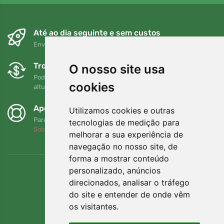
Até ao dia seguinte e sem custos
Envio gratuito para encomendas superiores a 80 EUR
Trocas e devoluções gratuitas
O nosso site usa
Pode devolver ou trocar a sua encomenda em qualquer
cookies
altura no prazo de 90 dias
Apoiamos a Trees.org
Utilizamos cookies e outras
Para cada encomenda plantamos uma árvore! Leia mais
tecnologias de medição para
Sobre nós
.
melhorar a sua experiência de
navegação no nosso site, de
forma a mostrar conteúdo
personalizado, anúncios
direcionados, analisar o tráfego
do site e entender de onde vêm
os visitantes.