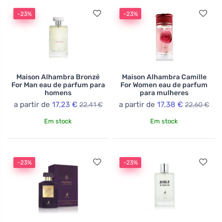
-23%
-23%
Maison Alhambra Bronzé
Maison Alhambra Camille
For Man eau de parfum para
For Women eau de parfum
homens
para mulheres
a partir de
17,23 €
a partir de
17,38 €
22,41 €
22,60 €
Em stock
Em stock
-23%
-23%