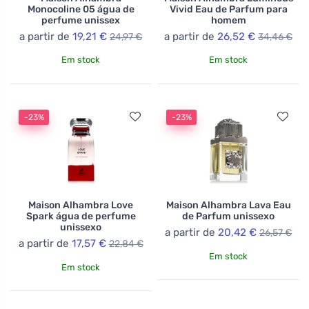
Monocoline 05 água de
Vivid Eau de Parfum para
perfume unissex
homem
a partir de
19,21 €
a partir de
26,52 €
24,97 €
34,46 €
Em stock
Em stock
-23%
-23%
Maison Alhambra Love
Maison Alhambra Lava Eau
Spark água de perfume
de Parfum unissexo
unissexo
a partir de
20,42 €
26,57 €
a partir de
17,57 €
22,84 €
Em stock
Em stock