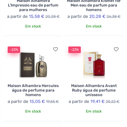
Maison Alhambra
Maison Alhambra Kismet for
L'Impressio eau de parfum
Men eau de parfum para
para mulheres
homens
a partir de
15,58 €
a partir de
20,28 €
20,28 €
26,38 €
Em stock
Em stock
-23%
-23%
Maison Alhambra Hercules
Maison Alhambra Avant
água de perfume para
Ruby água de perfume
homens
unissexo
a partir de
15,05 €
a partir de
19,41 €
19,55 €
25,22 €
Em stock
Em stock