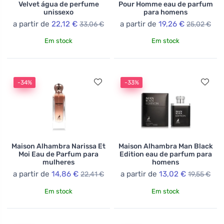
Velvet água de perfume
Pour Homme eau de parfum
unissexo
para homens
a partir de
22,12 €
a partir de
19,26 €
33,06 €
25,02 €
Em stock
Em stock
-34%
-33%
Maison Alhambra Narissa Et
Maison Alhambra Man Black
Moi Eau de Parfum para
Edition eau de parfum para
mulheres
homens
a partir de
14,86 €
a partir de
13,02 €
22,41 €
19,55 €
Em stock
Em stock