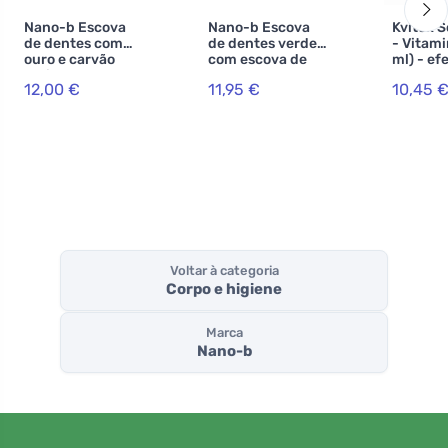
Nano-b Escova
Nano-b Escova
Kvitok S
de dentes com
de dentes verde
- Vitami
ouro e carvão
com escova de
ml) - ef
activado
dentes cor-de-
envelhe
12,00 €
11,95 €
10,45 
translúcido -
rosa - média
médio
Voltar à categoria
Corpo e higiene
Marca
Nano-b