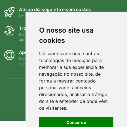
Até ao dia seguinte e sem custos
Envio gratuito para encomendas superiores a 80 EUR
Trocas e devoluções gratuitas
O nosso site usa
Pode devolver ou trocar a sua encomenda em qualquer
cookies
altura no prazo de 90 dias
Apoiamos a Trees.org
Utilizamos cookies e outras
Para cada encomenda plantamos uma árvore! Leia mais
tecnologias de medição para
Sobre nós
.
melhorar a sua experiência de
navegação no nosso site, de
forma a mostrar conteúdo
personalizado, anúncios
direcionados, analisar o tráfego
do site e entender de onde vêm
os visitantes.
Concordo