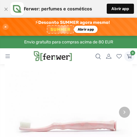
×
Ferwer: perfumes e cosméticos
Abrir app
⚡
Desconto SUMMER agora mesmo!
×
SUMMER
Abrir app
Envio gratuito para compras acima de 80 EUR
0
›