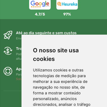
4,7/5
97%
Até ao dia seguinte e sem custos
Envio gratuito para encomendas superiores a 80 EUR
Trocas e devoluções gratuitas
O nosso site usa
Pode devolver ou trocar a sua encomenda em qualquer
cookies
altura no prazo de 90 dias
Apoiamos a Trees.org
Utilizamos cookies e outras
Para cada encomenda plantamos uma árvore! Leia mais
tecnologias de medição para
Sobre nós
.
melhorar a sua experiência de
navegação no nosso site, de
forma a mostrar conteúdo
personalizado, anúncios
direcionados, analisar o tráfego