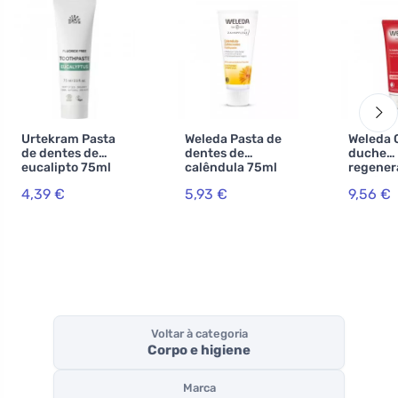
Urtekram Pasta
Weleda Pasta de
Weleda 
de dentes de
dentes de
duche
eucalipto 75ml
calêndula 75ml
regener
BIO, VEG
romã 2
4,39 €
5,93 €
9,56 €
Voltar à categoria
Corpo e higiene
Marca