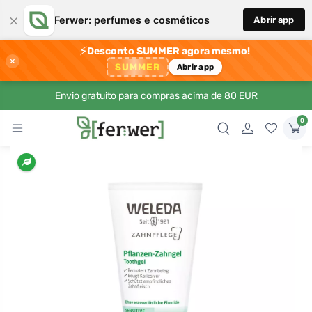
×
Ferwer: perfumes e cosméticos
Abrir app
⚡
Desconto SUMMER agora mesmo!
×
SUMMER
Abrir app
Envio gratuito para compras acima de 80 EUR
0