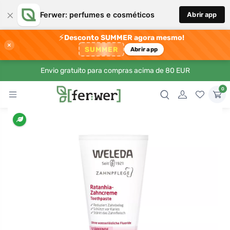
×
Ferwer: perfumes e cosméticos
Abrir app
⚡
Desconto SUMMER agora mesmo!
×
SUMMER
Abrir app
Envio gratuito para compras acima de 80 EUR
0