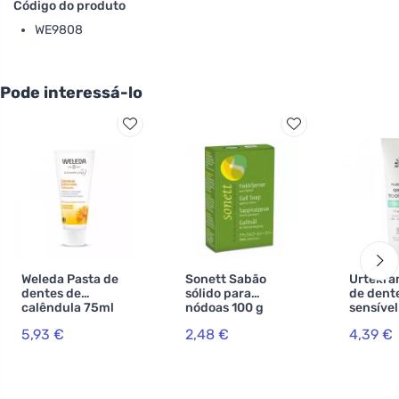
Código do produto
WE9808
Pode interessá-lo
Weleda Pasta de
Sonett Sabão
Urtekra
dentes de
sólido para
de dent
calêndula 75ml
nódoas 100 g
sensíve
75ml BI
5,93 €
2,48 €
4,39 €