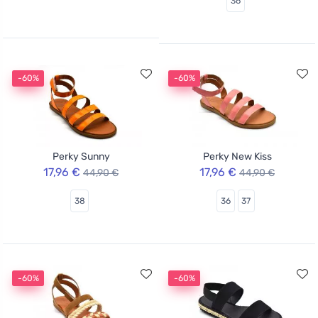
36
-60%
-60%
Perky Sunny
Perky New Kiss
17,96 €
17,96 €
44,90 €
44,90 €
38
36
37
-60%
-60%