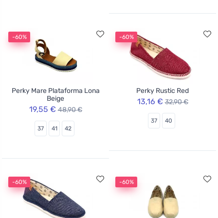
-60%
-60%
Perky Mare Plataforma Lona
Perky Rustic Red
Beige
13,16 €
32,90 €
19,55 €
48,90 €
37
40
37
41
42
-60%
-60%