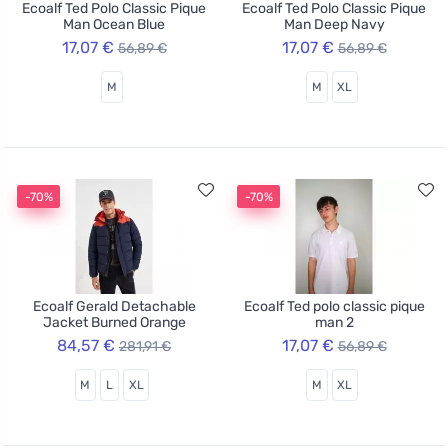
Ecoalf Ted Polo Classic Pique
Ecoalf Ted Polo Classic Pique
Man Ocean Blue
Man Deep Navy
17,07 €
17,07 €
56,89 €
56,89 €
M
M
XL
-70%
-70%
Ecoalf Gerald Detachable
Ecoalf Ted polo classic pique
Jacket Burned Orange
man 2
84,57 €
17,07 €
281,91 €
56,89 €
M
L
XL
M
XL