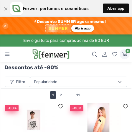
×
Ferwer: perfumes e cosméticos
Abrir app
⚡
Desconto SUMMER agora mesmo!
×
SUMMER
Abrir app
Envio gratuito para compras acima de 80 EUR
0
Descontos até -80%
Filtro
1
2
…
11
-80%
-80%