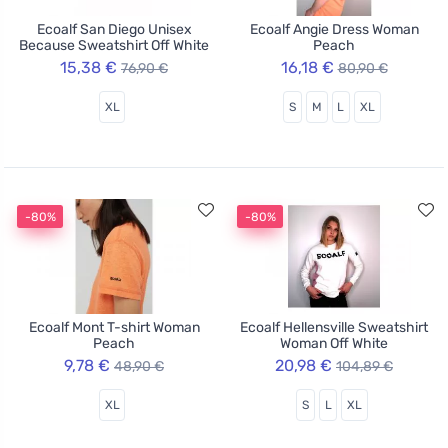
Ecoalf San Diego Unisex
Ecoalf Angie Dress Woman
Because Sweatshirt Off White
Peach
15,38 €
16,18 €
76,90 €
80,90 €
XL
S
M
L
XL
-80%
-80%
Ecoalf Mont T-shirt Woman
Ecoalf Hellensville Sweatshirt
Peach
Woman Off White
9,78 €
20,98 €
48,90 €
104,89 €
XL
S
L
XL