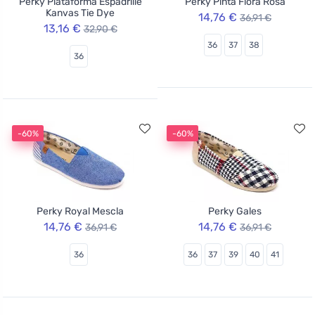
Perky Plataforma Espadrille
Perky Pinta Flora Rosa
Kanvas Tie Dye
14,76 €
36,91 €
13,16 €
32,90 €
36
37
38
36
-60%
-60%
Perky Royal Mescla
Perky Gales
14,76 €
14,76 €
36,91 €
36,91 €
36
36
37
39
40
41