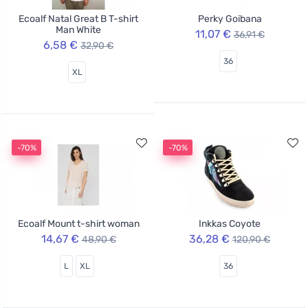
Ecoalf Natal Great B T-shirt
Perky Goibana
Man White
11,07 €
36,91 €
6,58 €
32,90 €
36
XL
-70%
-70%
Ecoalf Mount t-shirt woman
Inkkas Coyote
14,67 €
36,28 €
48,90 €
120,90 €
L
XL
36