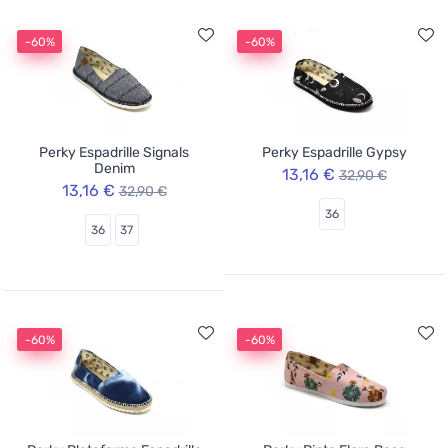
-60%
-60%
Perky Espadrille Signals
Perky Espadrille Gypsy
Denim
13,16 €
32,90 €
13,16 €
32,90 €
36
36
37
-60%
-60%