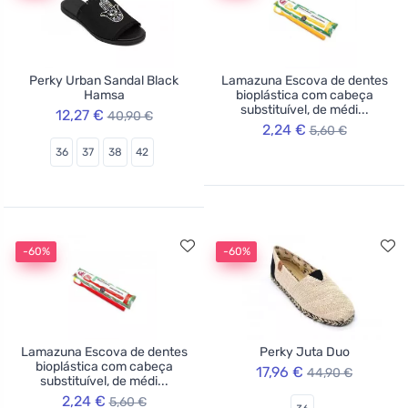
Perky Urban Sandal Black
Lamazuna Escova de dentes
Hamsa
bioplástica com cabeça
substituível, de médi...
12,27 €
40,90 €
2,24 €
5,60 €
36
37
38
42
-60%
-60%
Lamazuna Escova de dentes
Perky Juta Duo
bioplástica com cabeça
17,96 €
44,90 €
substituível, de médi...
2,24 €
5,60 €