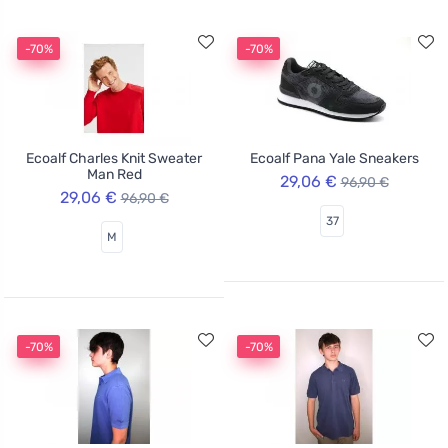
-70%
-70%
Ecoalf Charles Knit Sweater
Ecoalf Pana Yale Sneakers
Man Red
29,06 €
96,90 €
29,06 €
96,90 €
37
M
-70%
-70%