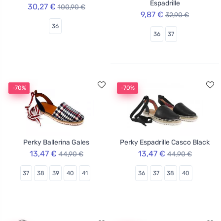
Espadrille
30,27 €
100,90 €
9,87 €
32,90 €
36
36
37
-70%
-70%
Perky Ballerina Gales
Perky Espadrille Casco Black
13,47 €
13,47 €
44,90 €
44,90 €
37
38
39
40
41
36
37
38
40