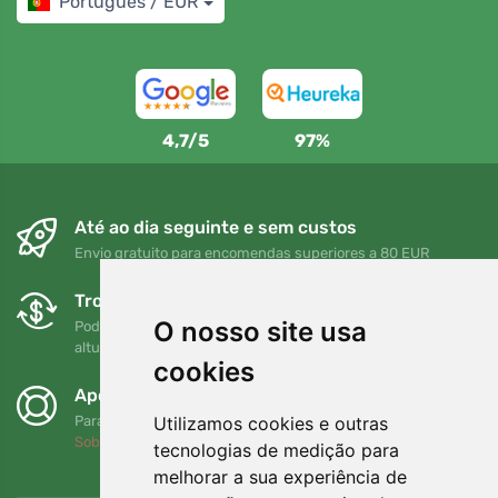
Português / EUR
4,7/5
97%
Até ao dia seguinte e sem custos
Envio gratuito para encomendas superiores a 80 EUR
Trocas e devoluções gratuitas
O nosso site usa
Pode devolver ou trocar a sua encomenda em qualquer
altura no prazo de 90 dias
cookies
Apoiamos a Trees.org
Utilizamos cookies e outras
Para cada encomenda plantamos uma árvore! Leia mais
Sobre nós
.
tecnologias de medição para
melhorar a sua experiência de