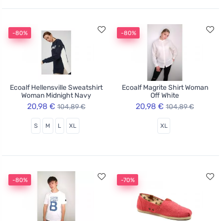
-80%
-80%
Ecoalf Hellensville Sweatshirt
Ecoalf Magrite Shirt Woman
Woman Midnight Navy
Off White
20,98 €
20,98 €
104,89 €
104,89 €
S
M
L
XL
XL
-80%
-70%