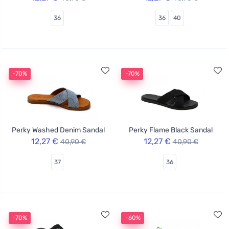
36
36
40
-70%
-70%
Perky Washed Denim Sandal
Perky Flame Black Sandal
12,27 €
12,27 €
40,90 €
40,90 €
37
36
-70%
-60%