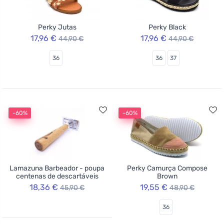
Perky Jutas
Perky Black
17,96 €
17,96 €
44,90 €
44,90 €
36
36
37
-60%
-60%
Lamazuna Barbeador - poupa
Perky Camurça Compose
centenas de descartáveis
Brown
18,36 €
19,55 €
45,90 €
48,90 €
36