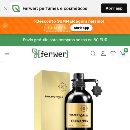
×
Ferwer: perfumes e cosméticos
Abrir app
⚡
Desconto SUMMER agora mesmo!
×
SUMMER
Abrir app
Envio gratuito para compras acima de 80 EUR
0