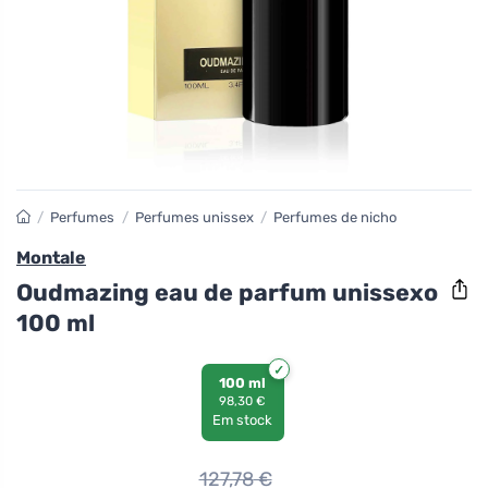
/
Perfumes
/
Perfumes unissex
/
Perfumes de nicho
Montale
Oudmazing eau de parfum unissexo
100 ml
100 ml
98,30 €
Em stock
127,78
€