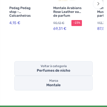
Pedag Pedag
Montale Arabians
Monta
stop -
Rose Leather eau
Musk 
Calcanheiras
de parfum
parfu
protectoras e
unissexo
mulhe
4,15 €
90,12 €
113,74
-23%
antideslizantes
para a zona do
69,31 €
87,51
calcanhar
Voltar à categoria
Perfumes de nicho
Marca
Montale