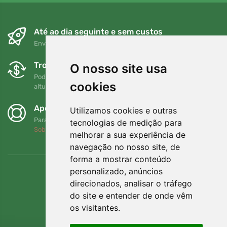
Até ao dia seguinte e sem custos
Envio gratuito para encomendas superiores a 80 EUR
Trocas e devoluções gratuitas
O nosso site usa
Pode devolver ou trocar a sua encomenda em qualquer
cookies
altura no prazo de 90 dias
Apoiamos a Trees.org
Utilizamos cookies e outras
Para cada encomenda plantamos uma árvore! Leia mais
tecnologias de medição para
Sobre nós
.
melhorar a sua experiência de
navegação no nosso site, de
forma a mostrar conteúdo
personalizado, anúncios
direcionados, analisar o tráfego
do site e entender de onde vêm
os visitantes.