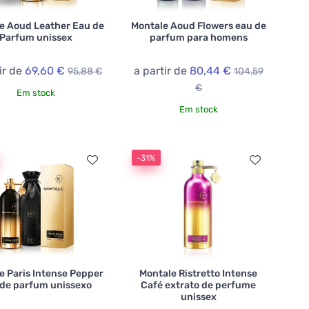
e Aoud Leather Eau de
Montale Aoud Flowers eau de
Parfum unissex
parfum para homens
ir de
69,60 €
a partir de
80,44 €
95,88 €
104,59
€
Em stock
Em stock
-31%
e Paris Intense Pepper
Montale Ristretto Intense
 de parfum unissexo
Café extrato de perfume
unissex