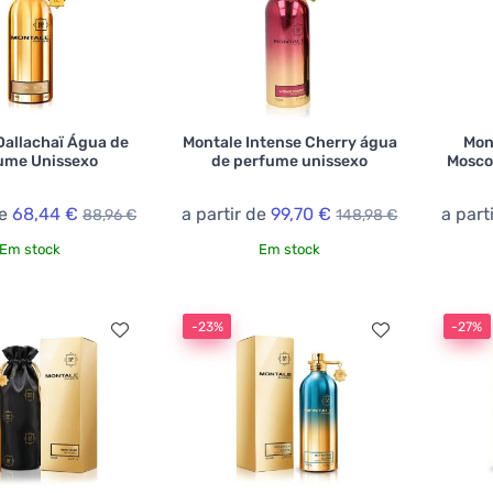
Dallachaï Água de
Montale Intense Cherry água
Mon
ume Unissexo
de perfume unissexo
Mosco
de
68,44 €
a partir de
99,70 €
a part
88,96 €
148,98 €
Em stock
Em stock
-23%
-27%