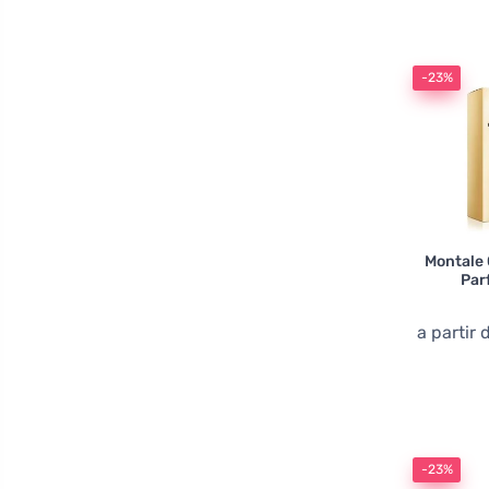
-23%
Montale 
Par
a partir
-23%