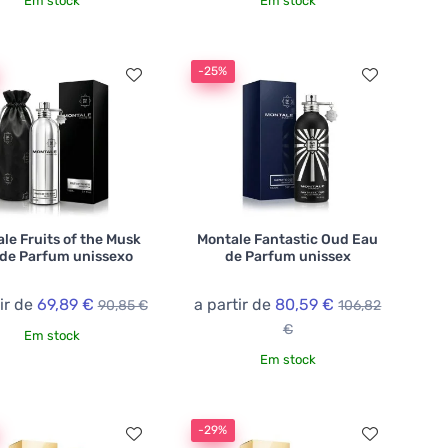
Em stock
Em stock
-25%
le Fruits of the Musk
Montale Fantastic Oud Eau
de Parfum unissexo
de Parfum unissex
ir de
69,89 €
a partir de
80,59 €
90,85 €
106,82
€
Em stock
Em stock
-29%