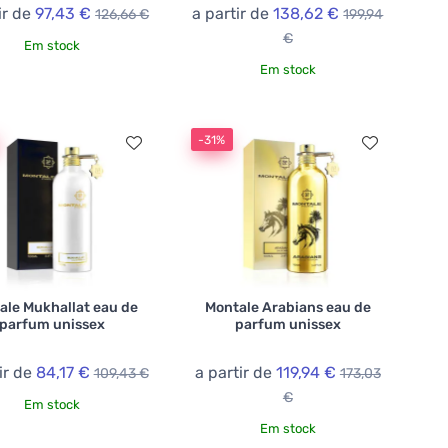
ir de
97,43 €
a partir de
138,62 €
126,66 €
199,94
€
Em stock
Em stock
-31%
ale Mukhallat eau de
Montale Arabians eau de
parfum unissex
parfum unissex
ir de
84,17 €
a partir de
119,94 €
109,43 €
173,03
€
Em stock
Em stock