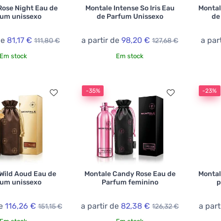
Rose Night Eau de
Montale Intense So Iris Eau
Montal
fum unissexo
de Parfum Unissexo
de
de
81,17 €
a partir de
98,20 €
a par
111,80 €
127,68 €
Em stock
Em stock
-35%
-23%
Wild Aoud Eau de
Montale Candy Rose Eau de
Montal
fum unissexo
Parfum feminino
p
de
116,26 €
a partir de
82,38 €
a part
151,15 €
126,32 €