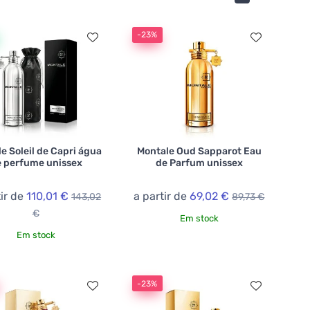
-23%
e Soleil de Capri água
Montale Oud Sapparot Eau
 perfume unissex
de Parfum unissex
tir de
110,01 €
a partir de
69,02 €
143,02
89,73 €
€
Em stock
Em stock
-23%