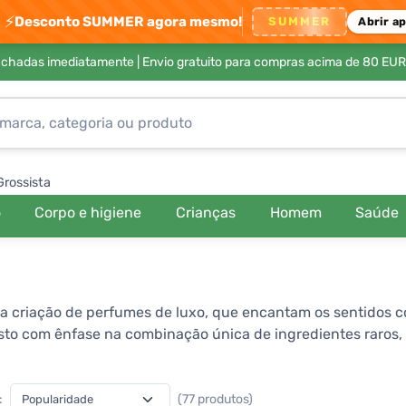
⚡
Desconto SUMMER agora mesmo!
SUMMER
Abrir a
achadas imediatamente |
Envio gratuito para compras acima de 80 EUR
Grossista
o
Corpo e higiene
Crianças
Homem
Saúde
a criação de perfumes de luxo, que encantam os sentidos c
 com ênfase na combinação única de ingredientes raros, qu
entos orientais e ocidentais, resultando em fragrâncias q
ão e individualidade, sendo cada produto projetado para exp
:
(77 produtos)