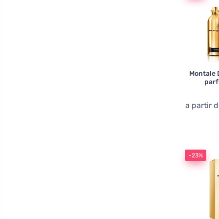
Montale 
par
a partir 
-23%