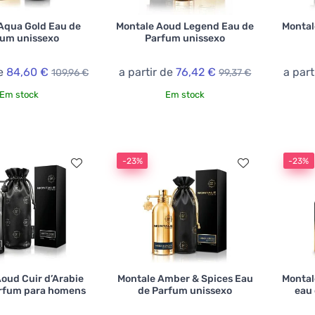
Aqua Gold Eau de
Montale Aoud Legend Eau de
Montal
fum unissexo
Parfum unissexo
de
84,60 €
a partir de
76,42 €
a part
109,96 €
99,37 €
Em stock
Em stock
-23%
-23%
oud Cuir d’Arabie
Montale Amber & Spices Eau
Montal
arfum para homens
de Parfum unissexo
eau