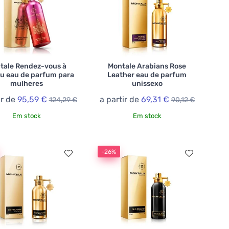
tale Rendez-vous à
Montale Arabians Rose
u eau de parfum para
Leather eau de parfum
mulheres
unissexo
ir de
95,59 €
a partir de
69,31 €
124,29 €
90,12 €
Em stock
Em stock
-26%