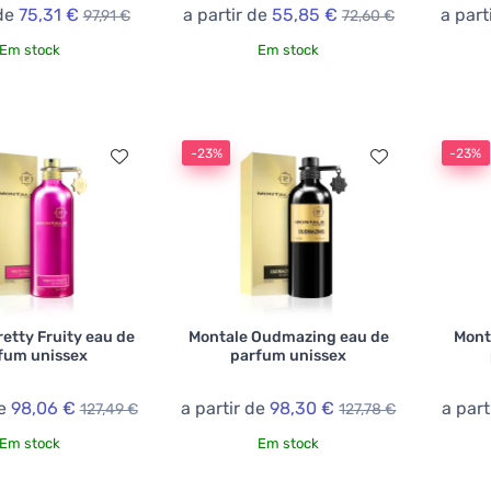
 de
75,31 €
a partir de
55,85 €
a part
97,91 €
72,60 €
Em stock
Em stock
-23%
-23%
etty Fruity eau de
Montale Oudmazing eau de
Mont
fum unissex
parfum unissex
de
98,06 €
a partir de
98,30 €
a part
127,49 €
127,78 €
Em stock
Em stock