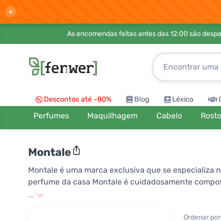
×
As encomendas feitas antes das 12:00 são desp
Descontos até -80%
Blog
Léxico
Perfumes
Maquilhagem
Cabelo
Rost
Montale
Montale é uma marca exclusiva que se especializa n
perfume da casa Montale é cuidadosamente composto
marca é famosa por sua habilidade em misturar elem
...
elegantes. Montale tornou-se sinônimo de sofisticaç
usa.
Ordenar por