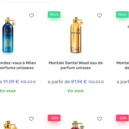
Novo
Novo
endez-vous à Milan
Montale Santal Wood eau de
Montal
perfume unissexo
parfum unissex
de
de
91,09 €
a partir de
81,94 €
a par
118,43 €
106,53 €
Em stock
Em stock
-33%
-23%