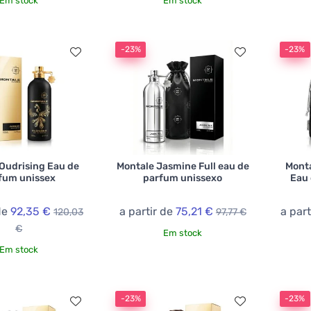
Em stock
Em stock
-23%
-23%
Oudrising Eau de
Montale Jasmine Full eau de
Monta
fum unissex
parfum unissexo
Eau 
 de
92,35 €
a partir de
75,21 €
a part
120,03
97,77 €
€
Em stock
Em stock
-23%
-23%