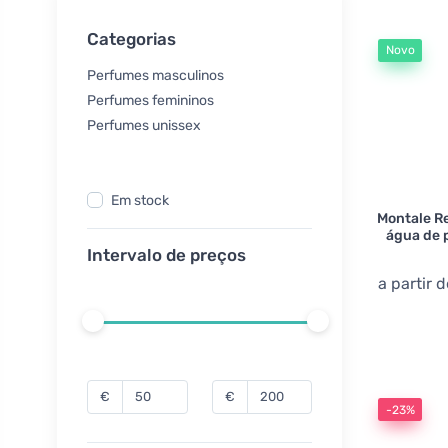
Categorias
Novo
Perfumes masculinos
Perfumes femininos
Perfumes unissex
Em stock
Montale R
água de 
Intervalo de preços
a partir 
€
€
-23%