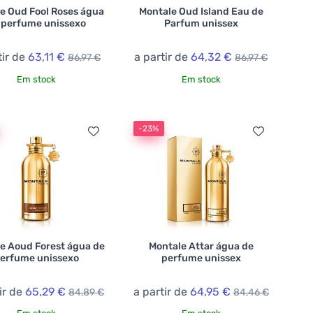
e Oud Fool Roses água
Montale Oud Island Eau de
 perfume unissexo
Parfum unissex
tir de
63,11 €
a partir de
64,32 €
86,97 €
86,97 €
Em stock
Em stock
-23%
e Aoud Forest água de
Montale Attar água de
erfume unissexo
perfume unissex
ir de
65,29 €
a partir de
64,95 €
84,89 €
84,46 €