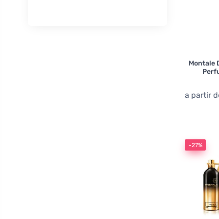
Montale 
Perf
a partir 
-27%