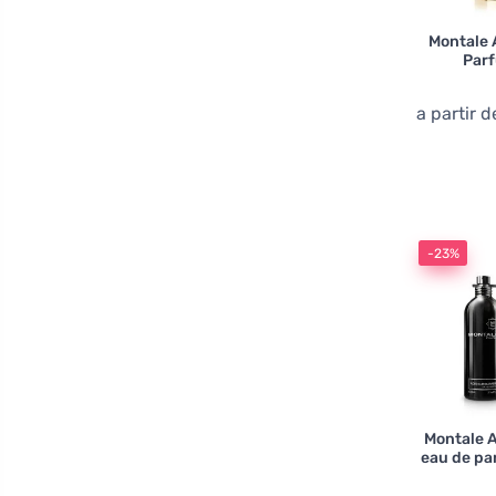
Montale 
Par
a partir 
-23%
Montale A
eau de p