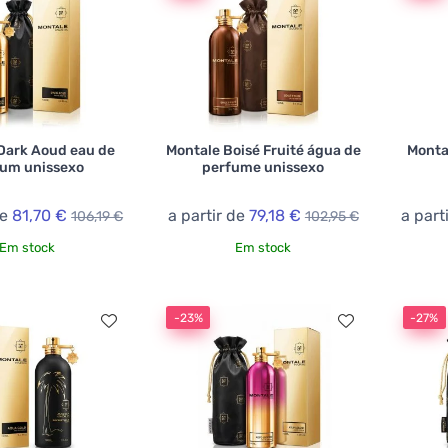
Dark Aoud eau de
Montale Boisé Fruité água de
Monta
fum unissexo
perfume unissexo
de
81,70 €
a partir de
79,18 €
a part
106,19 €
102,95 €
Em stock
Em stock
-23%
-27%