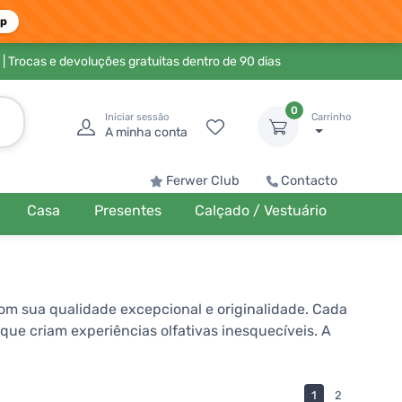
pp
| Trocas e devoluções gratuitas dentro de 90 dias
0
Iniciar sessão
Carrinho
A minha conta
Ferwer Club
Contacto
Casa
Presentes
Calçado / Vestuário
om sua qualidade excepcional e originalidade. Cada
e criam experiências olfativas inesquecíveis. A
ue são tanto exóticas quanto atemporalmente
ressar o estilo pessoal e a singularidade de quem o
1
2